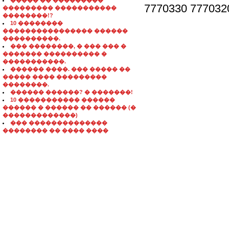
����� �� ���������
7770330 777032
��������� �����������
��������!?
10 ��������
���������������� ������
����������.
��� ��������, � ��� ��� �
������� ���������� �
�����������.
������ ����. ��� ����� ��
����� ���� ���������
��������.
������ ������? � �������!
10 ����������� ������
������ � ������ �� ������ (�
�������������)
��� ��������������
�������� �� ���� ����