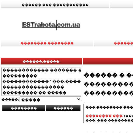
������ ��� �����������
�������� ��������
������
������.�����:
������ � 
���������
���������
�����:
��� �������� ���
�������� ���.
(��
���, ��� ��������