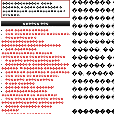
������� 
���� ���������, ����
������, � ���� �������� �
��������
��������� ���������� �� 3
������.
��������
������ ���
��������
���������������
��� ������ ������.
��������
��� ������ ����� ��������.
���������� �
�������
������������� ��
��������� ������������
�����. ��
��� ��������
������������ ������
������ �
(������ ��� �������������)
� ����� �������������
������ �
�������� � ����������� ��
������. 10 ������� ��������
��, ������ 
����� �� ������� � �������
��� ���� �� ���������?
�������
������� ����������
� ��� ������!
��� �� ��� �� ������!
��������
���������������.
���������� �� �������!
��������
��� ������ ������ �����
������������� ���������
����� ������ � ����
��������
������!