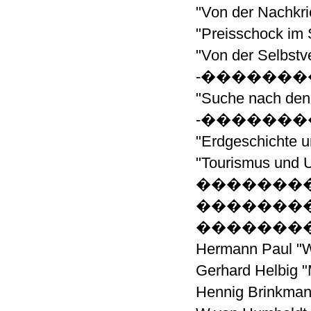
"Von der Nachk
"Preisschock
"Von der Selb
-�������
"Suche nach 
-�������
"Erdgeschich
"Tourismus u
��������
�������� "Juma"
��������
Hermann Paul 
Gerhard Helbi
Hennig Brinkma