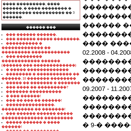
���� ���������, ����
��������
������, � ���� �������� �
��������� ���������� �� 3
��������
������.
������ �
������ ���
���������������
��������
��� ������ ������.
��� ������ ����� ��������.
���� ���
���������� �
������������� ��
02.2008 -
��������� ������������
��� ��������
�������
������������ ������
(������ ��� �������������)
��������
� ����� �������������
�������� � ����������� ��
��������
������. 10 ������� ��������
����� �� ������� � �������
09.2007 -
��� ���� �� ���������?
������� ����������
� ��� ������!
��������
��� �� ��� �� ������!
���������������.
��������
���������� �� �������!
��� ������ ������ �����
��������
������������� ���������
����� ������ � ����
� 9-� ��
������!