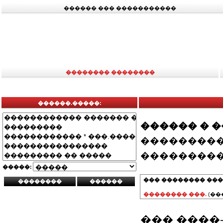
������ ��� �����������
�������� ��������
������.�����:
������ � 
���������
���������
�����:
��� �������� ���
�������� ���.
(��
��� ����