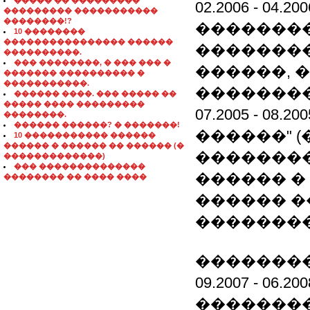
����� �� ���������
02.2006 -
��������� �����������
��������!?
��������
10 ��������
���������������� ������
��������
����������.
��� ��������, � ��� ��� �
������, 
������� ���������� �
�����������.
�������
������ ����. ��� ����� ��
����� ���� ���������
07.2005 -
��������.
������ ������? � �������!
������" (
10 ����������� ������
������ � ������ �� ������ (�
�������
�������������)
��� ��������������
������ �
�������� �� ���� ����
������ �
�������
��������
09.2007 -
��������