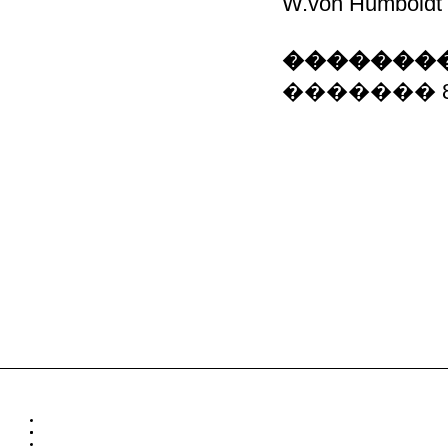
W.von Humbold
��������
������� 80969