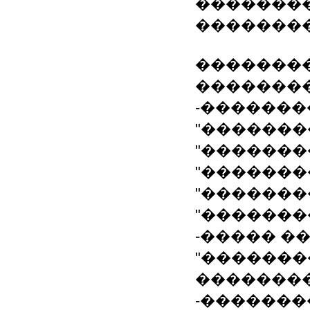
��������
��������
�������
�������
-�������
"�������
"�������
"�������
"��������
"�������
-����� �
"�������
��������
-�������