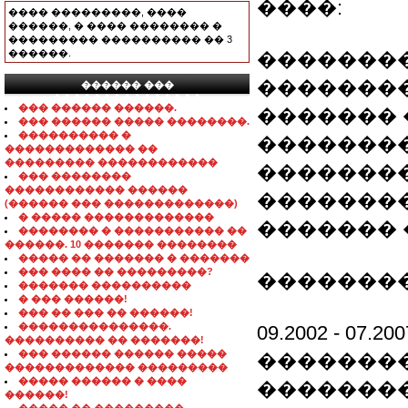
����:
���� ���������, ����
������, � ���� �������� �
��������� ���������� �� 3
������.
��������
��������
������ ���
���������������
��� ������ ������.
������� 
��� ������ ����� ��������.
���������� �
��������
������������� ��
��������� ������������
��������
��� ��������
������������ ������
��������
(������ ��� �������������)
� ����� �������������
������� 
�������� � ����������� ��
������. 10 ������� ��������
����� �� ������� � �������
��� ���� �� ���������?
��������
������� ����������
� ��� ������!
��� �� ��� �� ������!
���������������.
09.2002 - 0
���������� �� �������!
��� ������ ������ �����
�������
������������� ���������
����� ������ � ����
�������
������!