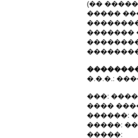
(�� �����
����� �
��������
������� 
�������
��������
��������
�.�.�.: �
���: ���
���� ����
������: 
�����: �
�����: