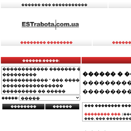
������ ��� �����������
�������� ��������
������
������.�����:
������ � 
���������
���������
�����:
��� �������� ���
�������� ���.
(��
���, ��� ��������