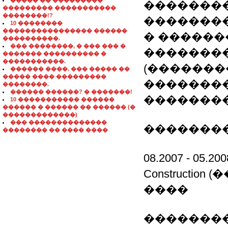
����� �� ���������
��������
��������� �����������
��������!?
��������
10 ��������
���������������� ������
� ������
����������.
��� ��������, � ��� ��� �
��������
������� ���������� �
�����������.
(�������
������ ����. ��� ����� ��
����� ���� ���������
��������
��������.
������ ������? � �������!
�������
10 ����������� ������
������ � ������ �� ������ (�
�������������)
��� ��������������
��������
�������� �� ���� ����
08.2007 - 05
Constructi
����
��������