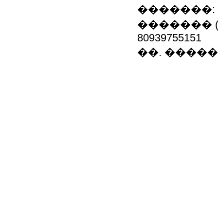
�������: 80
������� 
80939755151
��. �����: ju