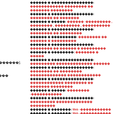
������ � ���������������:
������������ �������� ��
������� ��������
������ � ���������������:
�������� �� �������
������ � �����:
������ -��������� ,
�������� , ��������� , ����������
������ � ���������������:
�������� �� ��������
������ � ���������:
�������� ��
������ � ���������
������ � ���������������:
�������� �� ������ � ���������
������ � ��������:
������� �
�����
������ � ���������������:
�����);
��������� ������������� ������
������ � ���������������:
�������� �� ��������
����
������������� ������������
������ � ���������������:
������������ �������� ��
������� ��������
������ � �����:
��������
-�����������
������ � ���������������:
��������� �������������
���������
������ � �������:
Web -�����������
������ � �������:
Web -�����������