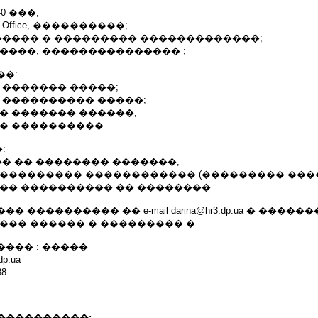
0 ���;
 Office, ����������;
����� � ��������� �������������;
����, ��������������� ;
��:
 ������� �����;
 ���������� �����;
� ������� ������;
� ����������.
:
�� �� �������� �������;
 ��������� ������������ (��������� ����
�� ���������� �� ��������.
 ���������� �� e-mail darina@hr3.dp.ua � �����
��� ������ � ��������� �.
��� : �����
dp.ua
88
����������: