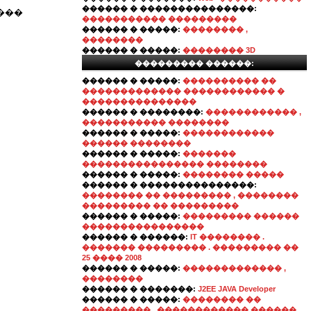
������ � ���������������:
����
����������� ���������
������ � �����:
�������� ,
��������
������ � �����:
�������� 3D
��������� ������:
������ � �����:
���������� ��
������������� ������������ �
���������������
������ � ��������:
������������ ,
����������� ��������
������ � �����:
������������
������ ��������
������ � �����:
�������
���������������� ��������
������ � �����:
�������� �����
������ � ���������������:
�������� �� ��������� , ��������
��������� �� ���������
������ � �����:
��������� ������
����������������
������ � ������:
IT �������� .
������� ��������� . ��������� ��
25 ���� 2008
������ � �����:
������������� ,
��������
������ � �������:
J2EE JAVA Developer
������ � �����:
�������� ��
��������� , ������������ ������