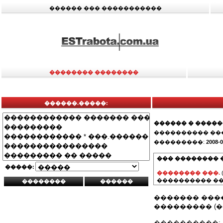
������ ��� �����������
�������� ��������
������.�����:
������ � ����
���������� ��
���������:
2008-0
��� �������� 
�����:
�������� ���.
���������� ��
������� ���
��������� (�
����������: