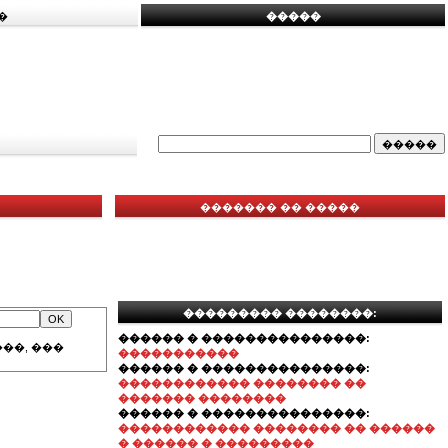
�
�����
������� �� �����
��������� ��������:
������ � ���������������:
��, ���
�����������
������ � ���������������:
������������ �������� ��
������� ��������
������ � ���������������:
������������ �������� �� ������
� ������ � ���������