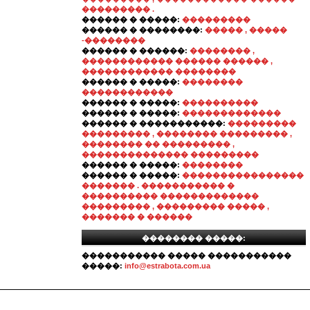
��������� .
������ � �����:
���������
������ � ��������:
����� , �����
-��������
������ � ������:
�������� ,
������������ ������ ������ ,
������������ ��������
������ � �����:
��������
������������
������ � �����:
����������
������ � �����:
�������������
������ � �����������:
���������
��������� , �������� ��������� ,
�������� �� ��������� ,
�������������� ���������
������ � �����:
��������
������ � �����:
����������������
������� . ����������� �
���������� �������������
��������� , ��������� ����� ,
������� � ������
�������� �����:
����������� ����� �����������
�����:
info@estrabota.com.ua