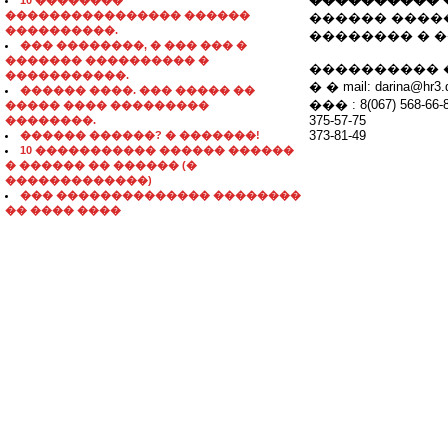
10 ��������
���������������� ������
������ �������
����������.
�������� � �
��� ��������, � ��� ��� �
������� ���������� �
���������� �
�����������.
� � mail: darina@hr3.
������ ����. ��� ����� ��
��� : 8(067) 568-66-
����� ���� ���������
375-57-75
��������.
373-81-49
������ ������? � �������!
10 ����������� ������ ������
� ������ �� ������ (�
�������������)
��� �������������� ��������
�� ���� ����