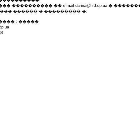
 ���������� �� e-mail darina@hr3.dp.ua � �����
��� ������ � ��������� �.
��� : �����
dp.ua
88