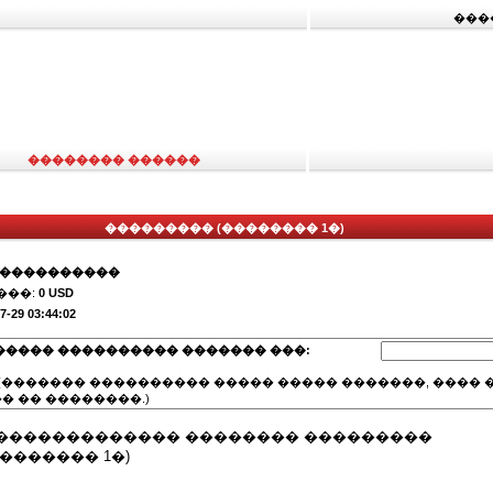
���
�������� ������
��������� (�������� 1�)
�����������
���:
0 USD
7-29 03:44:02
����� ���������� ������� ���:
(������� ���������� ����� ����� �������, ���� �
� �� ��������.)
������������� �������� ���������
������� 1�)