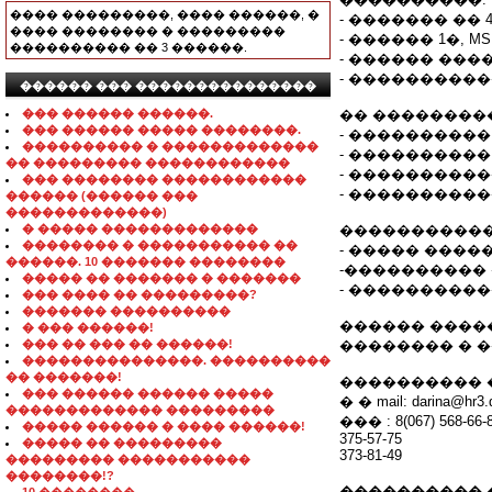
���� ���������, ���� ������, �
- ������� �� 4
���� �������� � ���������
- ������ 1�, MS
���������� �� 3 ������.
- ������ ���
- ����������
������ ��� ���������������
��� ������ ������.
�� ��������
��� ������ ����� ��������.
- ����������
���������� � �������������
- ����������
�� ��������� ������������
- ����������
��� �������� ������������
- ����������
������ (������ ���
�������������)
� ����� �������������
�����������
�������� � ����������� ��
- ����� ����
������. 10 ������� ��������
-����������
����� �� ������� � �������
- ����������
��� ���� �� ���������?
������� ����������
������ �������
� ��� ������!
��� �� ��� �� ������!
�������� � �
���������������. ����������
�� �������!
���������� �
��� ������ ������ �����
� � mail: darina@hr3.
������������� ���������
��� : 8(067) 568-66-
����� ������ � ���� ������!
375-57-75
����� �� ���������
373-81-49
��������� �����������
��������!?
���������� 