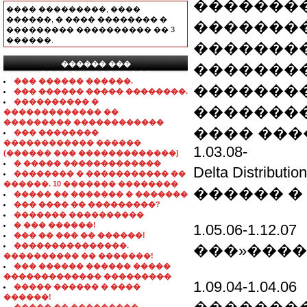
��������
���� ���������, ����
������, � ���� �������� �
��������
��������� ���������� �� 3
������.
�������
������ ���
��������
���������������
��� ������ ������.
�������
��� ������ ����� ��������.
���������� �
�������
������������� ��
��������� ������������
���� ���
��� ��������
������������ ������
1.03.08-
(������ ��� �������������)
� ����� �������������
Delta Distri
�������� � ����������� ��
������. 10 ������� ��������
������ �
����� �� ������� � �������
��� ���� �� ���������?
������� ����������
� ��� ������!
1.05.06-1.12.07
��� �� ��� �� ������!
���������������.
���»����
���������� �� �������!
��� ������ ������ �����
������������� ���������
1.09.04-1.04.06
����� ������ � ����
������!