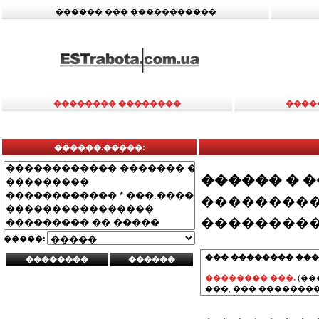
������ ��� �����������
�������� ��������
����
������.�����:
������ � 
���������
���������
�����:
��� �������� ���
�������� ���.
(��
���, ��� ��������