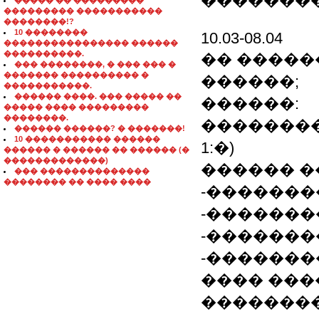
��������
����� �� ���������
��������� �����������
��������!?
10 ��������
10.03-08.04
���������������� ������
����������.
�� �����
��� ��������, � ��� ��� �
������� ���������� �
������;
�����������.
������ ����. ��� ����� ��
������:
����� ���� ���������
��������.
��������� 
������ ������? � �������!
10 ����������� ������
1:�)
������ � ������ �� ������ (�
�������������)
������ �
��� ��������������
�������� �� ���� ����
-������
-������
-������
-�������
���� ���
��������