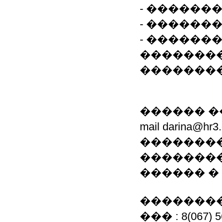
- ������
- ������
- ������
��������
��������
������ �
mail darina@
��������
��������
������ �
��������
��� : 8(067) 5