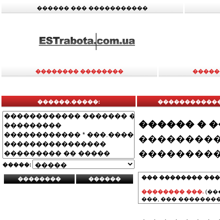
������ ��� �����������
�������� ��������
�����
������.�����:
������������
������ � 
���������
���������
�����:
��� �������� ���
�������� ���.
(��
���, ��� ��������