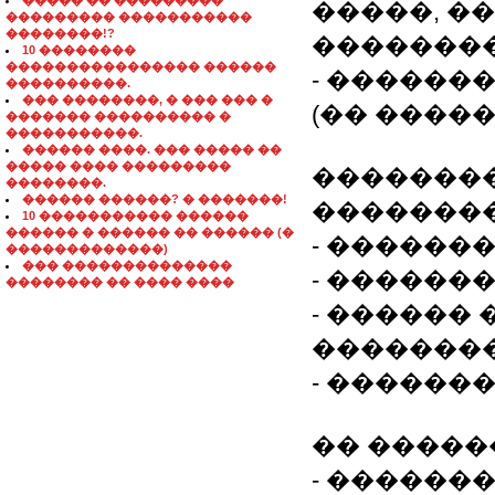
����� �� ���������
�����, �
��������� �����������
��������!?
�������
10 ��������
���������������� ������
- ������
����������.
��� ��������, � ��� ��� �
(�� �����
������� ���������� �
�����������.
������ ����. ��� ����� ��
����� ���� ���������
��������
��������.
������ ������? � �������!
�������
10 ����������� ������
������ � ������ �� ������ (�
- ������
�������������)
��� ��������������
- ������
�������� �� ���� ����
- ������
�������
- ������
�� �����
- �������