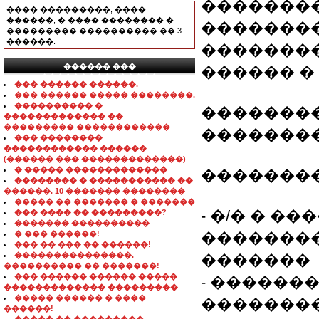
��������
���� ���������, ����
������, � ���� �������� �
�������
��������� ���������� �� 3
������.
��������
������ ���
������ �
���������������
��� ������ ������.
��� ������ ����� ��������.
���������� �
��������
������������� ��
��������� ������������
��������
��� ��������
������������ ������
(������ ��� �������������)
� ����� �������������
��������
�������� � ����������� ��
������. 10 ������� ��������
����� �� ������� � �������
- �/� � �
��� ���� �� ���������?
������� ����������
� ��� ������!
��������
��� �� ��� �� ������!
���������������.
�������
���������� �� �������!
��� ������ ������ �����
- ������
������������� ���������
����� ������ � ����
��������
������!