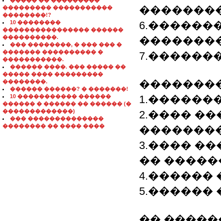
����� �� ���������
�������
��������� �����������
��������!?
10 ��������
6.������
���������������� ������
����������.
�������
��� ��������, � ��� ��� �
������� ���������� �
7.������
�����������.
������ ����. ��� ����� ��
����� ���� ���������
��������
��������.
������ ������? � �������!
10 ����������� ������
1.�������, 
������ � ������ �� ������ (�
�������������)
2.���� �
��� ��������������
�������� �� ���� ����
��������
3.���� �
�� �����
4.������
5.������
�� �����