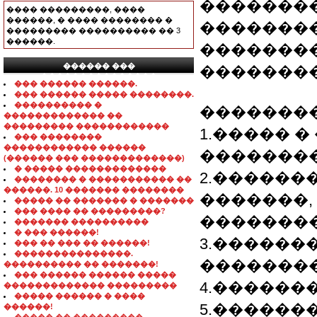
��������
���� ���������, ����
������, � ���� �������� �
�������
��������� ���������� �� 3
������.
�������
������ ���
��������
���������������
��� ������ ������.
��� ������ ����� ��������.
���������� �
��������
������������� ��
��������� ������������
1.����� 
��� ��������
������������ ������
�������
(������ ��� �������������)
� ����� �������������
2.������
�������� � ����������� ��
������. 10 ������� ��������
�������,
����� �� ������� � �������
��� ���� �� ���������?
�������
������� ����������
� ��� ������!
3.������
��� �� ��� �� ������!
���������������.
�������
���������� �� �������!
��� ������ ������ �����
4.������
������������� ���������
����� ������ � ����
5.������
������!