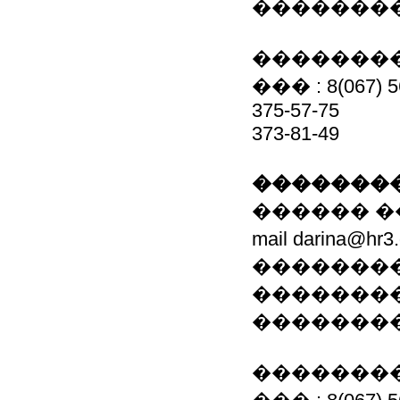
��������
��������
��� : 8(067) 5
375-57-75
373-81-49
��������
������ �
mail darina@
��������
��������
��������
��������