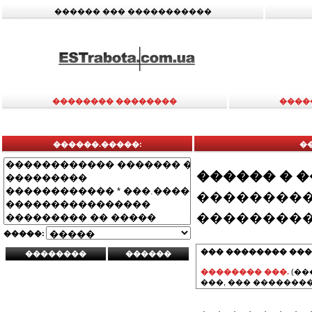
������ ��� �����������
�������� ��������
����
������.�����:
�
������ � 
���������
���������
�����:
��� �������� ���
�������� ���.
(��
���, ��� ��������