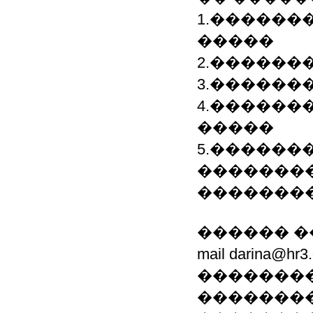
1.������
�����
2.������
3.������
4.������
�����
5.������
�������
�������
������ �
mail darina@
��������
��������