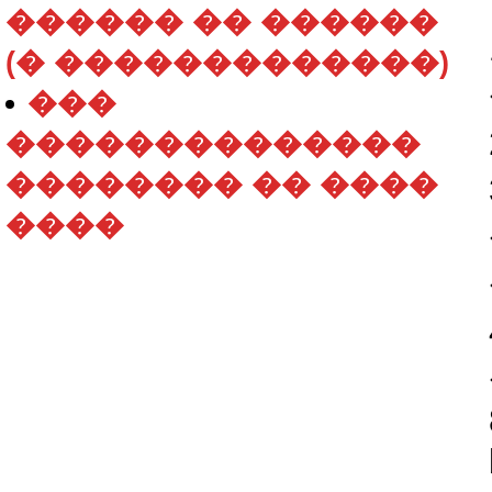
������ �� ������
(� �������������)
���
��������������
�������� �� ����
����