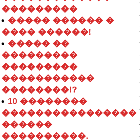
���������
����� ������ �
���� ������!
����� ��
���������
���������
�����������
��������!?
10 ��������
����������������
������
����������.