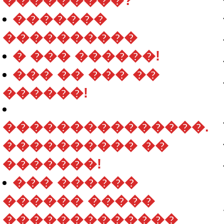
���������?
�������
����������
� ��� ������!
��� �� ��� ��
������!
���������������.
���������� ��
�������!
��� ������
������ �����
�������������