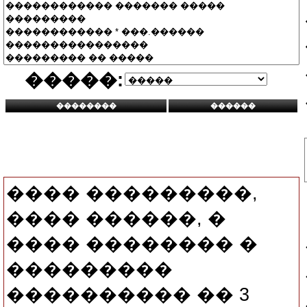
�����:
���� ���������,
���� ������, �
���� �������� �
���������
���������� �� 3