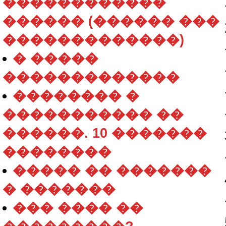
������������
������ (������ ���
�������������)
� �����
�������������
�������� �
����������� ��
������. 10 �������
��������
����� �� �������
� �������
��� ���� ��