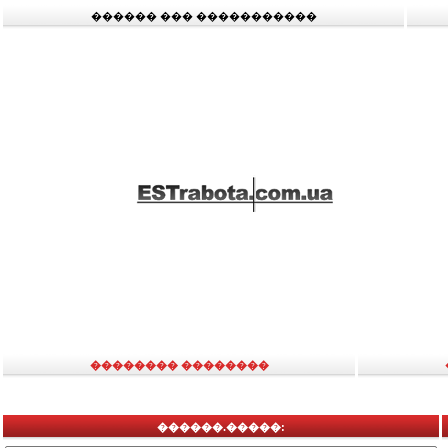
������ ��� �����������
�������� ��������
������.�����: