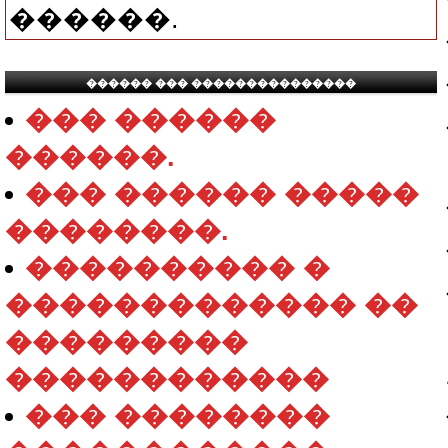
������.
������ ��� ���������������
��� ������
������.
��� ������ �����
��������.
���������� �
������������� ��
���������
������������
��� ��������