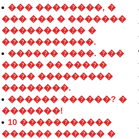
��� ��������, �
��� ��� � �������
���������� �
�����������.
������ ����. ���
����� �� �����
���� ���������
��������.
������ ������? �
�������!
10 �����������
������ ������ �