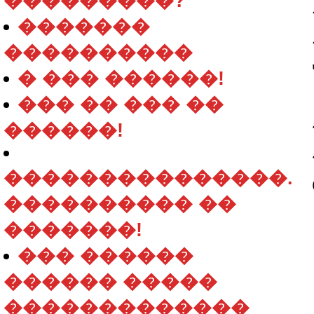
���������?
�������
����������
� ��� ������!
��� �� ��� ��
������!
���������������.
���������� ��
�������!
��� ������
������ �����
�������������