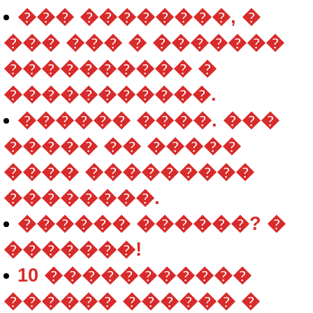
��� ��������, �
��� ��� � �������
���������� �
�����������.
������ ����. ���
����� �� �����
���� ���������
��������.
������ ������? �
�������!
10 �����������
������ ������ �