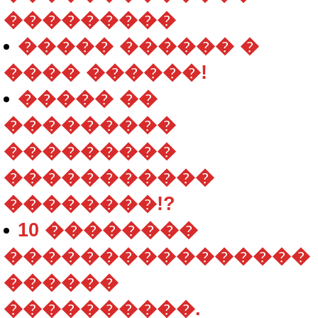
���������
����� ������ �
���� ������!
����� ��
���������
���������
�����������
��������!?
10 ��������
����������������
������
����������.