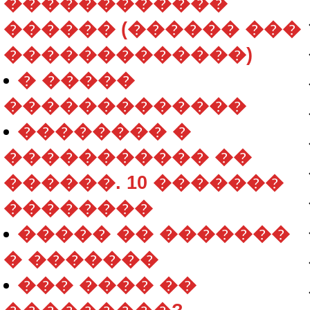
������������
������ (������ ���
�������������)
� �����
�������������
�������� �
����������� ��
������. 10 �������
��������
����� �� �������
� �������
��� ���� ��