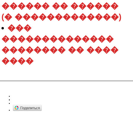
������ �� ������
(� �������������)
���
��������������
�������� �� ����
����