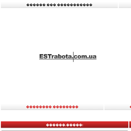
������ ��� �����������
�������� ��������
������.�����: