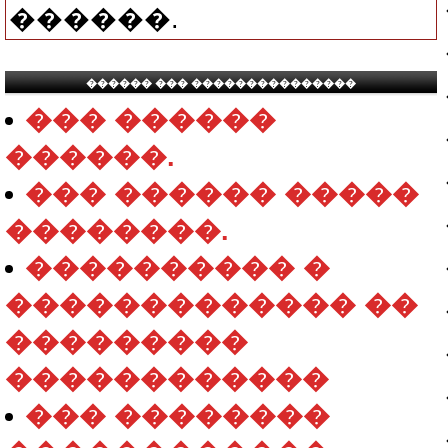
������.
������ ��� ���������������
��� ������
������.
��� ������ �����
��������.
���������� �
������������� ��
���������
������������
��� ��������