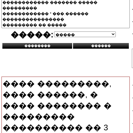
�����:
���� ���������,
���� ������, �
���� �������� �
���������
���������� �� 3