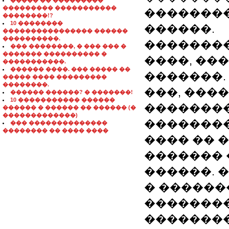
����� �� ���������
��������� �����������
�������
��������!?
10 ��������
������.
���������������� ������
����������.
��������
��� ��������, � ��� ��� �
������� ���������� �
����, ��
�����������.
������ ����. ��� ����� ��
�������.
����� ���� ���������
��������.
���, ���
������ ������? � �������!
10 ����������� ������
��������
������ � ������ �� ������ (�
�������������)
��������
��� ��������������
�������� �� ���� ����
���� �� 
������� 
������. 
� �������
�������
��������