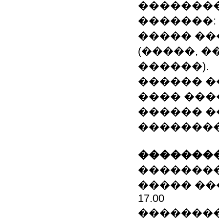
��������
�������:
����� ��
(�����, 
������).
������ �
���� ���
������ �
��������:
��������
��������: 8(04
����� �����
17.00
��������