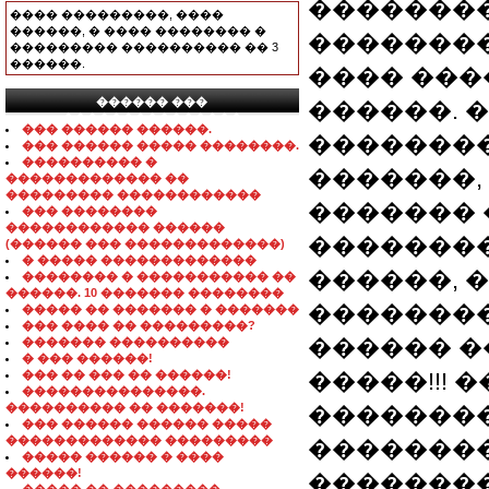
��������
���� ���������, ����
������, � ���� �������� �
�������
��������� ���������� �� 3
������.
���� ����
������ ���
������. �
���������������
��� ������ ������.
�������
��� ������ ����� ��������.
���������� �
�������,
������������� ��
��������� ������������
������� 
��� ��������
������������ ������
��������
(������ ��� �������������)
� ����� �������������
������, 
�������� � ����������� ��
������. 10 ������� ��������
��������
����� �� ������� � �������
��� ���� �� ���������?
������ �
������� ����������
� ��� ������!
��� �� ��� �� ������!
�����!!! 
���������������.
���������� �� �������!
��������
��� ������ ������ �����
������������� ���������
��������
����� ������ � ����
������!
�������