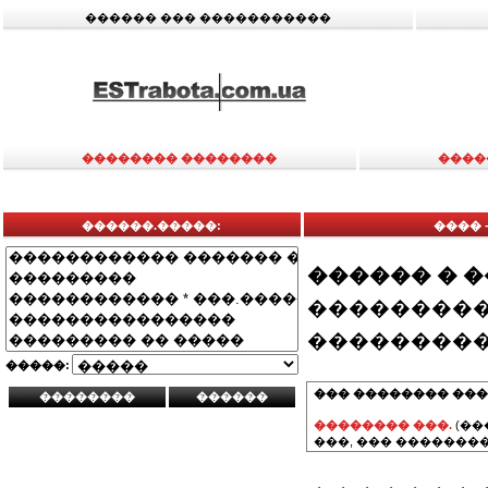
������ ��� �����������
�������� ��������
����
������.�����:
���� 
������ � 
���������
���������
�����:
��� �������� ���
�������� ���.
(��
���, ��� ��������