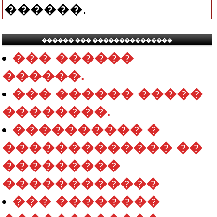
������.
������ ��� ���������������
��� ������
������.
��� ������ �����
��������.
���������� �
������������� ��
���������
������������
��� ��������