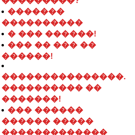
���������?
�������
����������
� ��� ������!
��� �� ��� ��
������!
���������������.
���������� ��
�������!
��� ������
������ �����
�������������