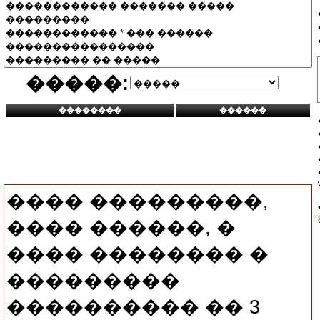
�����:
���� ���������,
���� ������, �
���� �������� �
���������
���������� �� 3