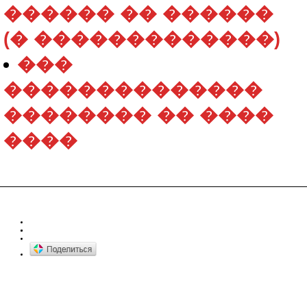
������ �� ������
(� �������������)
���
��������������
�������� �� ����
����