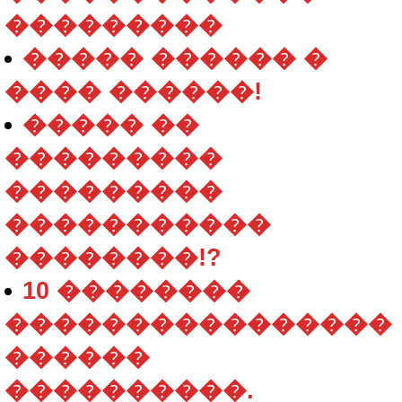
���������
����� ������ �
���� ������!
����� ��
���������
���������
�����������
��������!?
10 ��������
����������������
������
����������.