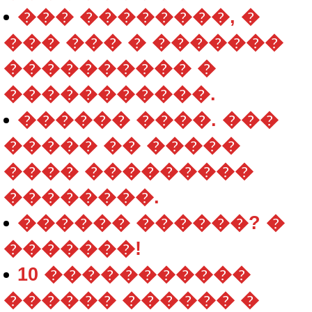
��� ��������, �
��� ��� � �������
���������� �
�����������.
������ ����. ���
����� �� �����
���� ���������
��������.
������ ������? �
�������!
10 �����������
������ ������ �