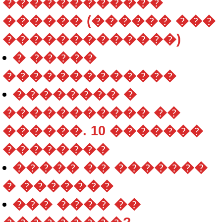
������������
������ (������ ���
�������������)
� �����
�������������
�������� �
����������� ��
������. 10 �������
��������
����� �� �������
� �������
��� ���� ��