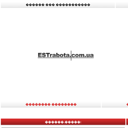
������ ��� �����������
�������� ��������
������.�����: