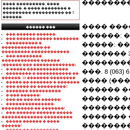
�������
���� ���������, ����
������, � ���� �������� �
��������� ���������� �� 3
������.
���� ����
������ ���
���������������
������: 
��� ������ ������.
��� ������ ����� ��������.
�����: ��
���������� �
������������� ��
��������� ������������
������� 37
��� ��������
������������ ������
����������
(������ ��� �������������)
� ����� �������������
���. 8 (063) 
�������� � ����������� ��
������. 10 ������� ��������
���� (��
����� �� ������� � �������
��� ���� �� ���������?
������ �
������� ����������
� ��� ������!
������ �
��� �� ��� �� ������!
���������������.
�������
���������� �� �������!
��� ������ ������ �����
������� 
������������� ���������
����� ������ � ����
�������
������!