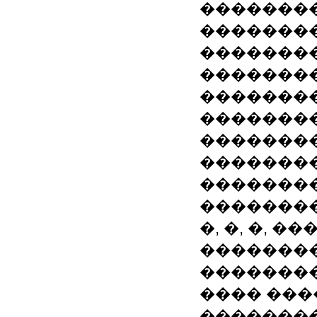
�������
��������
�������
�������
�������
��������
�������
��������
��������
�������
�, �, �, 
��������
��������
���� ���
��������