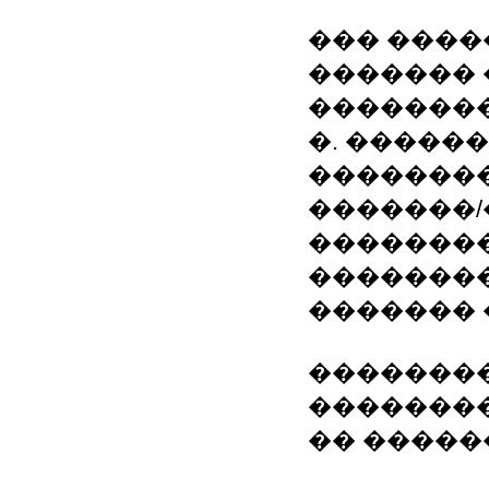
��� �����
������� 
�������
�. ������
��������
�������/
�������
��������
�������
�������
�������
�� �����