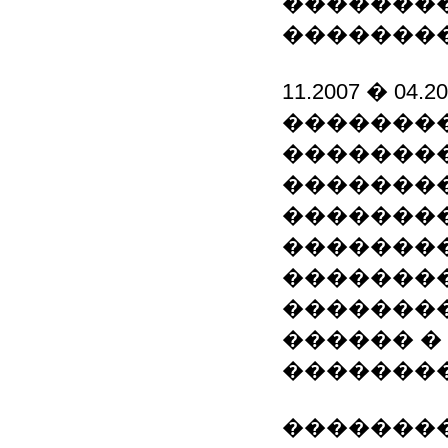
�������
��������
11.2007 � 0
�������
��������
��������
��������
�������
��������
��������
������ �
�������
��������