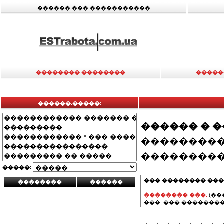
������ ��� �����������
�������� ��������
�����
������.�����:
������ � 
���������
���������
�����:
��� �������� ���
�������� ���.
(��
���, ��� ��������