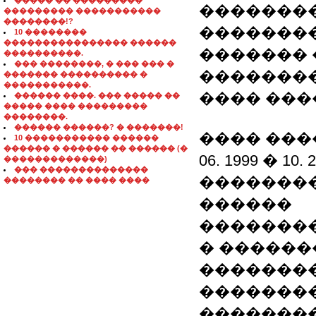
����� �� ���������
��������
��������� �����������
��������!?
�������
10 ��������
���������������� ������
������� 
����������.
��� ��������, � ��� ��� �
�������
������� ���������� �
�����������.
���� ����
������ ����. ��� ����� ��
����� ���� ���������
��������.
������ ������? � �������!
���� ���
10 ����������� ������
������ � ������ �� ������ (�
06. 1999 � 1
�������������)
��� ��������������
�������
�������� �� ���� ����
������
��������
� ������
��������
�������
��������