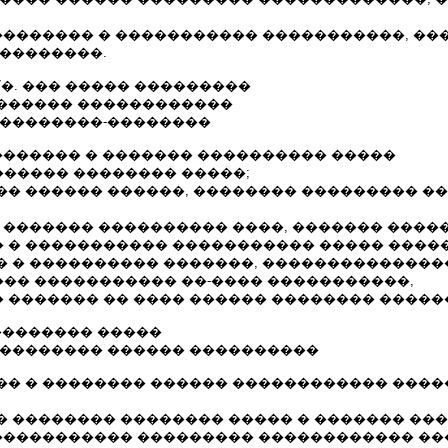
��������� � ����������� �����������, �
 ��������.
04.2007�. ��� ����� ���������
������ ������������
���������-��������
�������� � ������� ���������� �����
����� �������� �����;
�� ������ ������, �������� ��������� �
� ������� ���������� ����, ������� ����
 � ����������� ����������� ����� �����
� � ���������� �������, ��������������
�� ����������� ��-���� �����������,
 ������� �� ���� ������ �������� �����
� ��������� �����
��������� ������ ����������
�� � �������� ������ ������������ ����
� �������� �������� ����� � ������� ��
������������ ��������� ������������ ��