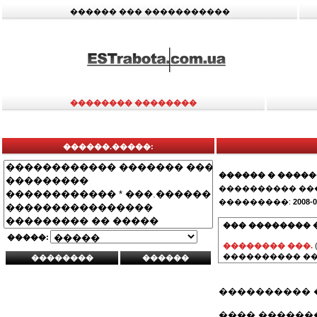
������ ��� �����������
�������� ��������
������.�����:
������ � ����
���������� ��
���������:
2008-0
��� �������� 
�����:
�������� ���.
���������� ��
���������� 
���� ��������: