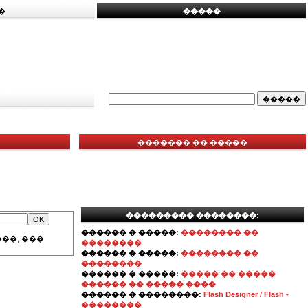
�
�����
������� �� �����
��������� ��������:
������ � �����:
�������� ��
��, ���
��������
������ � �����:
�������� ��
��������
������ � �����:
����� �� �����
������ �� ����� ����
������ � ��������:
Flash Designer / Flash -
��������