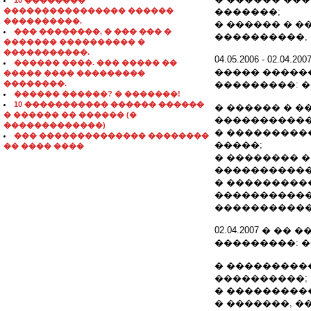
10 ��������
���������������� ������
�������;
����������.
� ������ � 
��� ��������, � ��� ��� �
����������,
������� ���������� �
�����������.
04.05.2006 - 02.
������ ����. ��� ����� ��
����� �����
����� ���� ���������
��������.
���������: 
������ ������? � �������!
10 ����������� ������ ������
� ������ � 
� ������ �� ������ (�
�����������
�������������)
� ���������
��� �������������� ��������
�����;
�� ���� ����
� �������� 
�����������
� ���������
�����������
�����������
02.04.2007 � �
���������: 
� ���������
����������;
� ���������
� �������, 