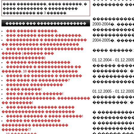
���� ���������, ���� ������, �
�������� ��
���� �������� � ���������
���������� �� 3 ������.
�����������
������ ��� ���������������
2000-2004�. 
�����������
��� ������ ������.
�����������
��� ������ ����� ��������.
���������� � �������������
2004-2005�. 
�� ��������� ������������
��� �������� ������������
���� ������:
������ (������ ���
�������������)
01.12.2004 - 01.
� ����� �������������
������ ����
�������� � ����������� ��
���������: 
������. 10 ������� ��������
����� �� ������� � �������
� ���������
��� ���� �� ���������?
�����������
������� ����������
� ��� ������!
01.12.2005 - 01.12.200
��� �� ��� �� ������!
������ ����
���������������. ����������
���������: 
�� �������!
��� ������ ������ �����
������������� ���������
� ���������
����� ������ � ���� ������!
�����������
����� �� ���������
� ���������
��������� �����������
�����������
��������!?
� ������ ��