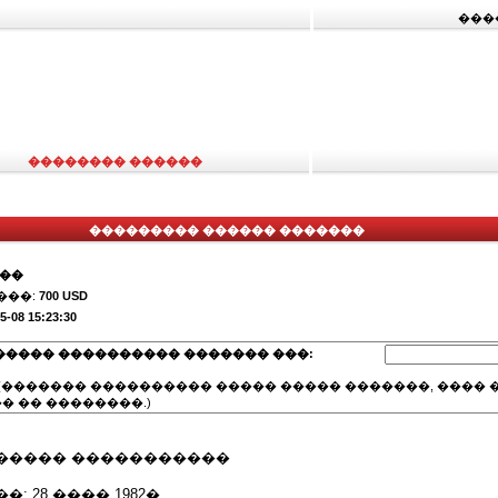
���
�������� ������
��������� ������ �������
���
���:
700 USD
5-08 15:23:30
����� ���������� ������� ���:
(������� ���������� ����� ����� �������, ���� �
� �� ��������.)
����� �����������
 28 ���� 1982�.