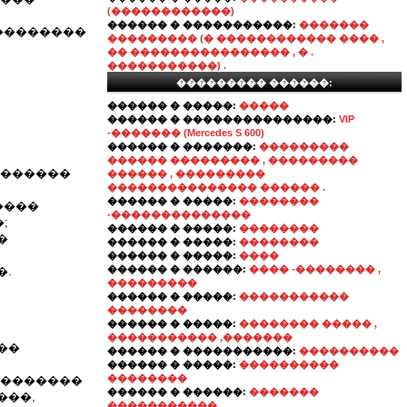
(������������)
������ � �����������:
�������
���������
��������� (� ������������ ���� ,
�� ���������������� , � .
�����������) .
��������� ������:
������ � �����:
�����
������ � ���������������:
VIP
-������� (Mercedes S 600)
������ � �������:
���������
������ ��������� , ���������
�������
������ , ���������
��������������� ������ .
������ � �����:
��������
����
-��������������
;
������ � �����:
��������
�
������ � �����:
��������
������ � �����:
����
������ � ������:
���� -�������� ,
�.
���������
������ � �����:
�����������
��������
������ � �����:
�������� ����� ,
����������� ,�������
��
������ � �����������:
����������
������ � �����:
����������
��������
��������
������ � ������:
�������
���,
�����������