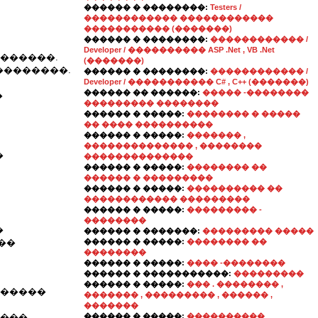
������ � ��������:
Testers /
������������ ������������
����������� (�������)
������ � ��������:
������������ /
Developer / ���������� ASP .Net , VB .Net
�������.
(�������)
��������.
������ � ��������:
������������ /
Developer / ����������� C# , C++ (�������)
������ �� ������:
����� -��������
�
��������� ��������
������ � �����:
�������� � �����
�� ���� ����������
������ � �����:
������� ,
�������������� , ��������
�
��������������
������ � �����:
�������� ��
������ � ���������
������ � �����:
���������� ��
������������ ���������
������ � �����:
��������� -
��������
�
������ � �������:
��������� �����
��
������ � �����:
�������� ��
��������
������ � �����:
���� -��������
������ � �����������:
���������
������ � �����:
��� . �������� ,
 �����
������� , ��������� , ������ ,
�������
����
������ � �����:
����������