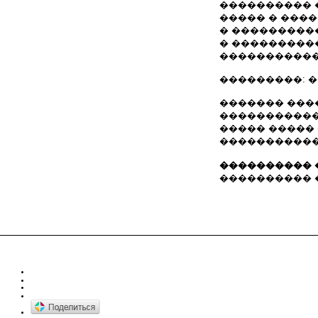
���������� 
����� � ���
� ���������
� ���������
�����������
���������: �����
������� ���
�����������
����� �����
�����������
���������� 
���������� ���