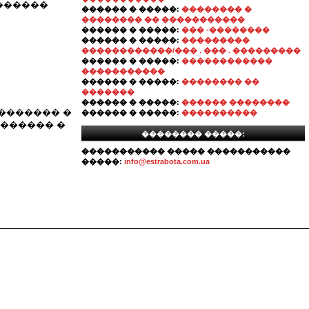
������
������ � �����:
�������� �
�������� �� �����������
������ � �����:
��� -��������
������ � �����:
���������
������������/��� . ��� . ���������
������ � �����:
������������
�����������
������ � �����:
�������� ��
�������
������ � �����:
������ ��������
������� �
������ � �����:
����������
������� �
�������� �����:
����������� ����� �����������
�����:
info@estrabota.com.ua