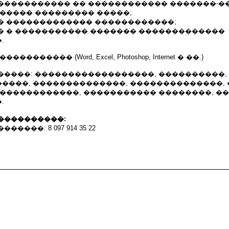
����������� �� ������������ �������-�
������ ��������� �����;
� ������������� ������������;
� � ����������� ������� �������������
.
������� (Word, Excel, Photoshop, Internet � ��.)
�����: ������������������, ����������,
����, ��������������, ��������������, 
 ������������, ����������� ��������, �
.
����������:
����: 8 097 914 35 22