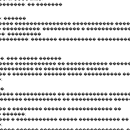
�������: �� �������
: ������
�������� ��������������� ����������� ���
 ����������: ���������� � �����������
�: ���������
������������: ������� ���������� ��������
12.2005�. ��� ����� ������
���� ����������� �� ����������� �����
���������� �� ����������� ������
�� � �������� ������ ���� ���������� ��
;
5�.
���� ����������� �� ����������� �����
������� ���������� �� ����������� ����
�� � �������� ������ ������������ ��
 ������;
��� � ����������� ����� ����������� ��
;
����� ������ ��������� �������������, 