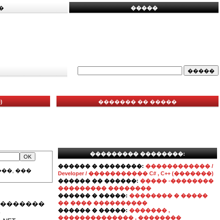
�
�����
)
������� �� �����
��������� ��������:
������ � ��������:
������������ /
��, ���
Developer / ����������� C# , C++ (�������)
������ �� ������:
����� -��������
��������� ��������
������ � �����:
�������� � �����
 ��������
�� ���� ����������
������ � �����:
������� ,
�
�������������� , ��������