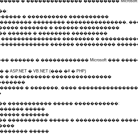
���� � �������������� ��������� Microsoft .
��:
������� � ���������� ����������
 �������� �������� ���������������, �
����� ������� � ������-����������
�� ������ � �������� ���������
� ��������������� �������� � ���������
�������������� ������ ���������� ����
�� ������ � ������������ Microsoft ��� ����
 ASP.NET � VB.NET (��� �# � PHP)
�� � ����������-���������������
�������
������� � �������, ���� ���������������
�
�� ����������� ����� �����������:
 ������ �����
������ �������
�� ���������� ����� � ����������� ����
����
�������� �����