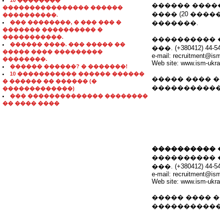
10 ��������
������ �����
���������������� ������
���� (20 ���
����������.
��� ��������, � ��� ��� �
�������.
������� ���������� �
�����������.
���������� 
������ ����. ��� ����� ��
���. (+380412) 44-54-
����� ���� ���������
e-mail: recruitment@is
��������.
Web site: www.ism-ukr
������ ������? � �������!
10 ����������� ������ ������
����� ���� 
� ������ �� ������ (�
�����������
�������������)
��� �������������� ��������
�� ���� ����
���������� 
���������� 
���. (+380412) 44-54-
e-mail: recruitment@is
Web site: www.ism-ukr
����� ���� 
�����������