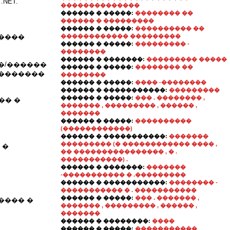
NET.
��������������
������ � �����:
�������� ��
������ � ���������
������ � �����:
���������� ��
�����
������������ ���������
������ � �����:
��������� -
��������
������ � �������:
��������� �����
�/������
������ � �����:
�������� ��
��������
��������
������ � �����:
���� -��������
������ � �����������:
���������
������ � �����:
��� . �������� ,
�� �
������� , ��������� , ������ ,
�������
������ � �����:
����������
(������������)
������ � �����������:
�������
��������� (� ������������ ���� ,
 �
�� ���������������� , � .
�����������) .
������ � �������:
�������
-����������� � .���������
������ � �����������:
�������� -
����������� � . �����������
������ � �����:
��� . ������� ,
���� �
������� , ��������� , ������ ,
�������
������ � ��������:
����
������ � �����:
�����������