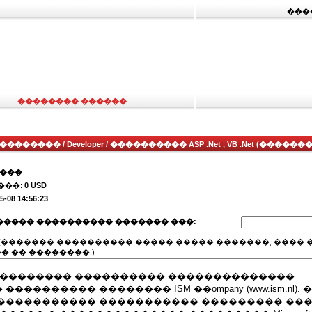
���
�������� ������
������� / Developer / ���������� ASP .Net , VB .Net (�������
����
���:
0 USD
5-08 14:56:23
����� ���������� ������� ���:
(������� ���������� ����� ����� �������, ���� �
� �� ��������.)
 �������� ���������� ��������������
��������� �������� ISM ��ompany (www.ism.nl).
����������� ����������� ��������� ��