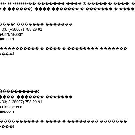
� � ������ ������� ���� (8 ����� � ����) 
�� � ������). ���� ������� � ������� � ���
����: ������� �������
03; (+38067) 758-29-91
m-ukraine.com
aine.com
����������� � ���� � �������� �������
���!
����������:
����: ������� �������
03; (+38067) 758-29-91
m-ukraine.com
aine.com
����������� � ���� � �������� �������
���!