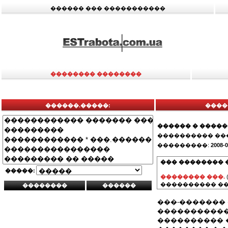
������ ��� �����������
�������� ��������
������.�����:
�����
������ � ����
���������� ��
���������:
2008-0
��� �������� 
�����:
�������� ���.
���������� ��
���-�������
����������� �
���������� 