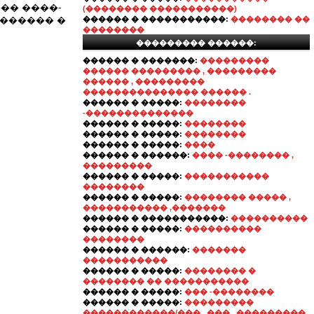
��� ����-
(�������� �����������)
������� �
������ � �����������:
�������� ��
��������
��������� ������:
������ � �������:
���������
������ ��������� , ���������
������ , ���������
��������������� ������ .
������ � �����:
��������
-��������������
������ � �����:
��������
������ � �����:
��������
������ � �����:
����
������ � ������:
���� -�������� ,
���������
������ � �����:
�����������
��������
������ � �����:
�������� ����� ,
����������� ,�������
������ � �����������:
����������
������ � �����:
����������
��������
������ � ������:
�������
�����������
������ � �����:
�������� �
�������� �� �����������
������ � �����:
��� -��������
������ � �����:
���������
������������/��� . ��� . ���������