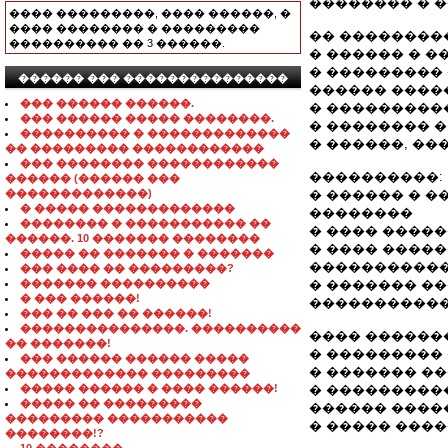
�������� � ��
���� ���������, ���� ������, �
���� �������� � ���������
�� ��������
���������� �� 3 ������.
� ������ � 
� ���������
������ ��� ���������������
������ ����
��� ������ ������.
� ���������
��� ������ ����� ��������.
� �������� 
���������� � �������������
� ������, �
�� ��������� ������������
��� �������� ������������
����������:
������ (������ ���
�������������)
� ������ � ��
� ����� �������������
��������
�������� � ����������� ��
� ���� ������ �
������. 10 ������� ��������
� ���� ����
����� �� ������� � �������
����������
��� ���� �� ���������?
������� ����������
� ������� �
� ��� ������!
����������
��� �� ��� �� ������!
���������������. ����������
���� ������
�� �������!
� ���������
��� ������ ������ �����
� ������� �
������������� ���������
����� ������ � ���� ������!
� ���������
����� �� ���������
������ ����
��������� �����������
� ����� ���
��������!?