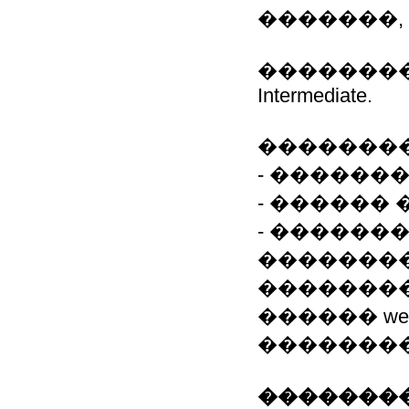
�������,
��������
Intermediate.
��������
- ��������
- ������ �
- ������
���������
��������
������ w
��������
��������