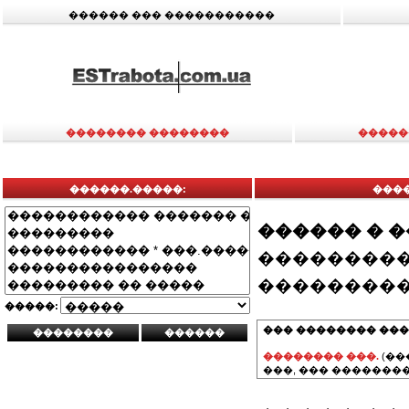
������ ��� �����������
�������� ��������
�����
������.�����:
���
������ � 
���������
���������
�����:
��� �������� ���
�������� ���.
(��
���, ��� ��������