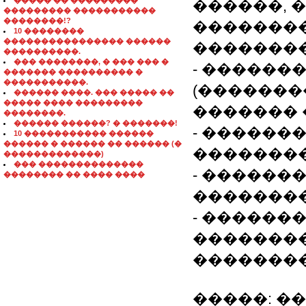
����� �� ���������
������, 
��������� �����������
��������!?
��������
10 ��������
���������������� ������
��������
����������.
��� ��������, � ��� ��� �
- ������
������� ���������� �
�����������.
(�������
������ ����. ��� ����� ��
����� ���� ���������
������� 
��������.
������ ������? � �������!
- ������
10 ����������� ������
������ � ������ �� ������ (�
��������
�������������)
��� ��������������
- ������
�������� �� ���� ����
��������
- ������
�������
��������
�����: �