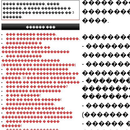
����� ��
���� ���������, ����
������, � ���� �������� �
��������
��������� ���������� �� 3
������.
����.
������ ���
���������������
��� ������ ������.
��������
��� ������ ����� ��������.
���������� �
- ������
������������� ��
��������� ������������
��������
��� ��������
������������ ������
- ������
(������ ��� �������������)
� ����� �������������
���������
�������� � ����������� ��
������. 10 ������� ��������
- ������
����� �� ������� � �������
��� ���� �� ���������?
��������
������� ����������
�������
� ��� ������!
��� �� ��� �� ������!
- ������
���������������.
���������� �� �������!
��� ������ ������ �����
(�������
������������� ���������
����� ������ � ����
- ������
������!