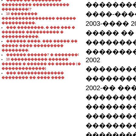
����� �� ���������
�������
��������� �����������
��������!?
����-��
10 ��������
���������������� ������
2003-���� 2
����������.
��� ��������, � ��� ��� �
����� ��
������� ���������� �
�����������.
�������
������ ����. ��� ����� ��
����� ���� ���������
�������
��������.
������ ������? � �������!
2002
10 ����������� ������
������ � ������ �� ������ (�
�������
�������������)
��� ��������������
�������
�������� �� ���� ����
2002-�� �
�������
�������
�������
�������
��������