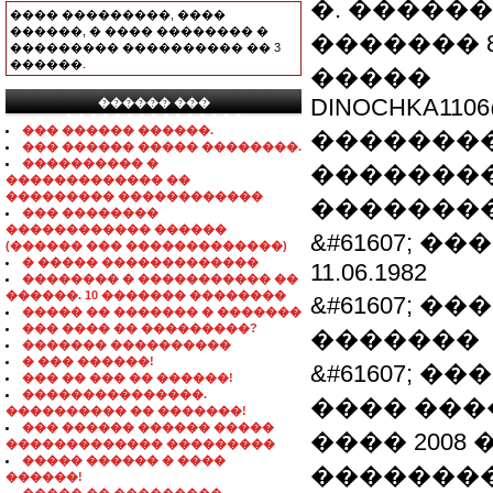
�. �����
���� ���������, ����
������, � ���� �������� �
������� 8-
��������� ���������� �� 3
������.
�����
DINOCHKA110
������ ���
���������������
��� ������ ������.
�������
��� ������ ����� ��������.
���������� �
�������
������������� ��
��������� ������������
��������
��� ��������
������������ ������
&#61607; �
(������ ��� �������������)
� ����� �������������
11.06.1982
�������� � ����������� ��
������. 10 ������� ��������
&#61607; 
����� �� ������� � �������
��� ���� �� ���������?
�������
������� ����������
� ��� ������!
&#61607; ��
��� �� ��� �� ������!
���������������.
���� ���
���������� �� �������!
��� ������ ������ �����
���� 2008
������������� ���������
����� ������ � ����
��������
������!