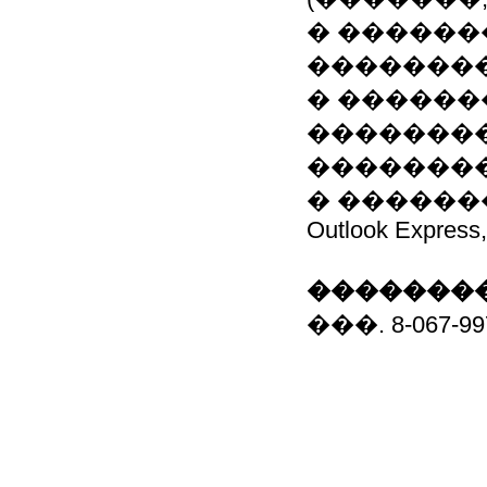
� ������
�������
� ������
�������
�������
� ������� 
Outlook Express, 
��������
���. 8-067-9