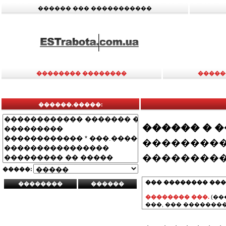
������ ��� �����������
�������� ��������
�����
������.�����:
������ � 
���������
���������
�����:
��� �������� ���
�������� ���.
(��
���, ��� ��������