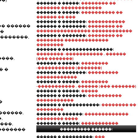
������ � �����:
�������� ��
������� ������������
������ � �����:
���������� ��
������ �� ���
������ � �������:
�����������
�� ������
������ � �������:
�������� ��
 �
���������������� ������������
������ � �������:
�������� ��
 �������,
�������� �������������
��������
������ � ���������������:
�������� -����������� . ������
����,
(��� �������)
������ � �����:
��������
-����������� (�������)
� �
������ � �������:
���������
������������
������ � �����:
��������
-����������� . ������ (��� �������)
������ � �����:
�����
������ � �������:
����������
�����������
�
������ � �����������:
�������� ��
��������
������,
������ � ������:
�������������
,
�������� ����
���,
������ � �����:
�����������
�������
��������� ������:
������ � ���������:
���