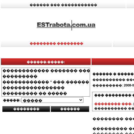
������ ��� �����������
�������� ��������
������.�����:
������ � �����
���������� ��
���������:
2008-0
��� �������� 
�����:
�������� ���.
���������� ��
�������� ��
��������� �
�������� ��