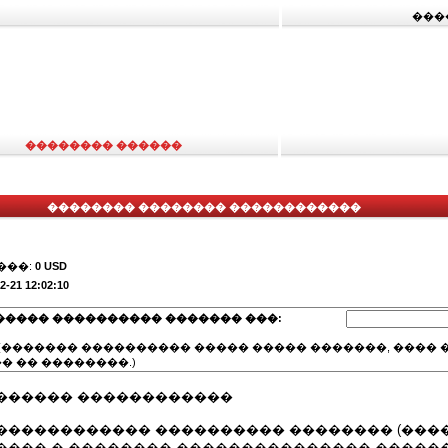
���
�������� ������
�������� �������� ������������
���:
0 USD
2-21 12:02:10
����� ���������� ������� ���:
(������� ���������� ����� ����� �������, ���� �
� �� ��������.)
������ ������������
������������ ���������� �������� (����
���� � �������� ��������������� ������