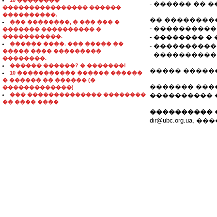
10 ��������
- ������ �� 
���������������� ������
����������.
�� ��������
��� ��������, � ��� ��� �
- ���������
������� ���������� �
�����������.
- �������� �
������ ����. ��� ����� ��
- ���������
����� ���� ���������
- ����������
��������.
������ ������? � �������!
����� ������
10 ����������� ������ ������
� ������ �� ������ (�
������� �������
�������������)
��� �������������� ��������
���������� �� 
�� ���� ����
���������� 
dir@ubc.org.ua, 