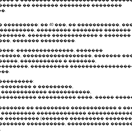
������ �� ������� �������� ��������
�.
 ���������: �� 40 ���, �� �����������, ��
����������, ��������� �������� �������
�������, ������ ������������ � �������
���, ������� ���������.
����: ���������������, �������
�����, ������������������, ������� ��
�����, ����������� � �������,
�������, ���������� ����������������
��.
���������:
��������� � ���������,
� ������������ �����������,
����������� ���������� ����, ����� ����
�������� �� ��������� ������������ � ��
� ��������� ������������� ������������
�� ��������� (������� ��������� �������
������� ����������, ����������� �����
,