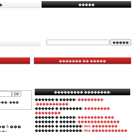
�
�����
������� �� �����
��������� ��������:
������ � �����:
��������
��, ���
-����������
������ � �������:
��������
��������
������ � �����:
�������� ���
������ � �����:
�������������
� 5 ���
������ � �������:
Web ��������
������ � �������:
Web �����������
�)