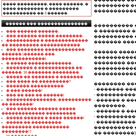
���� ���������, ���� ������, �
��������� �
���� �������� � ���������
�����������
���������� �� 3 ������.
������ ��� ���������������
���������� �
� �������� 
��� ������ ������.
��� ������ ����� ��������.
���������� 
���������� � �������������
������� ���
�� ��������� ������������
��� �������� ������������
������ ����
������ (������ ���
�����������
�������������)
�������� ��
� ����� �������������
�������� � ����������� ��
�����������
������. 10 ������� ��������
�����������
����� �� ������� � �������
��� ���� �� ���������?
�������� ��
������� ����������
- ������� ��
� ��� ������!
- ���������
��� �� ��� �� ������!
���������������. ����������
- ������ � �
�� �������!
��������,
��� ������ ������ �����
- ������ � �
������������� ���������
- ���������
����� ������ � ���� ������!
- ���������
����� �� ���������
��������� �����������
���������� 
��������!?
�� ��������)