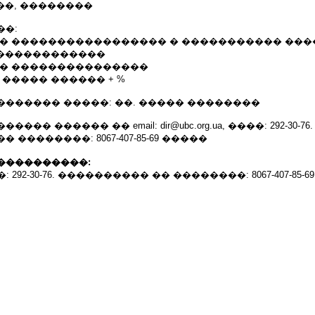
���, ��������
��:
�� ����������������� � ����������� ���
 ������������
�� ���������������
 ����� ������ + %
������ �����: ��. ����� ��������
�� ������ �� email: dir@ubc.org.ua, ����: 292-30-76.
��������: 8067-407-85-69 �����
����������:
����: 292-30-76. ���������� �� ��������: 8067-407-85-