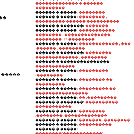
������������� � ������
���������
������ � �����:
��������
������ � �����:
�������� ,
��
��������� ������ ����������
������ � �������:
�������
������ � �����:
�����������
�������� , ��������������
�������� , IT �������� .
������ � �����:
������������ , ���
.������ , ��������
������ � �������:
��������
������������� , ��������
������ � ���������������:
������������
������ � �����:
���������
69 �����
-��������
������ � �����:
�������� ��
���������
������ � �����:
��������� ��
����������������
������ � �����:
�� .���������
������ � �������:
����������
�����������
������ � �����:
��������
,�������� ,�������������
������ � �����:
������� -��������
������ � �����:
����������
������ � �����:
��������(������������) ,