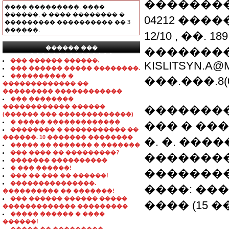
�������
���� ���������, ����
������, � ���� �������� �
04212 ����
��������� ���������� �� 3
������.
12/10 , ��. 189
������ ���
�������
���������������
��� ������ ������.
KISLITSYN.A@
��� ������ ����� ��������.
���������� �
���.���.8(06
������������� ��
��������� ������������
��� ��������
������������ ������
��������
(������ ��� �������������)
� ����� �������������
��� � ���
�������� � ����������� ��
������. 10 ������� ��������
�. �. ����
����� �� ������� � �������
��� ���� �� ���������?
��������
������� ����������
� ��� ������!
��������
��� �� ��� �� ������!
���������������.
����: ���
���������� �� �������!
��� ������ ������ �����
���� (15 ��
������������� ���������
����� ������ � ����
������!