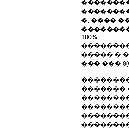
���������
��������
�, ���� �
��������
100%
�������
����� � ��
���.���.8(06
�������
�������
�������
�������
��������. 
�������