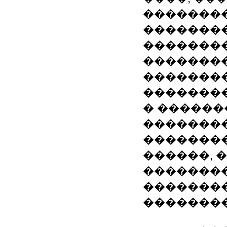
�������
��������
�������
�������
��������
��������
� ������
��������
��������
������, 
��������
�������
�������