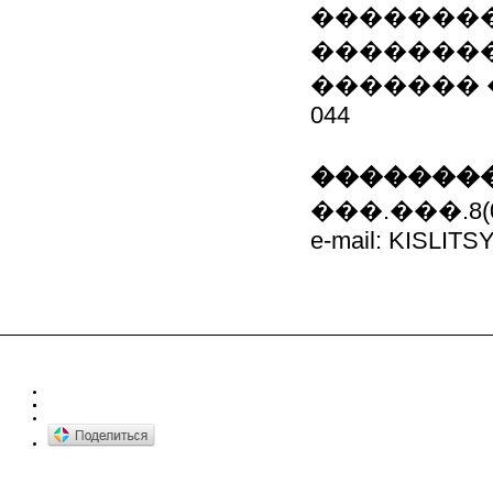
��������
��������
������� ��
044
��������
���.���.8(06
e-mail: KISLI