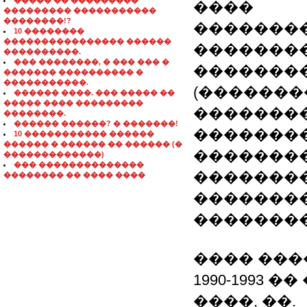
����� �� ���������
����
��������� �����������
��������!?
�������
10 ��������
���������������� ������
��������
����������.
��� ��������, � ��� ��� �
�������
������� ���������� �
�����������.
(�������
������ ����. ��� ����� ��
����� ���� ���������
��������
��������.
������ ������? � �������!
�������
10 ����������� ������
������ � ������ �� ������ (�
��������
�������������)
��� ��������������
��������
�������� �� ���� ����
�������
�������
���� ���
1990-1993
����, ��.