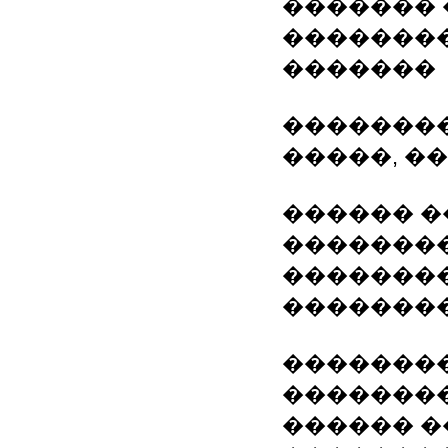
������� 
�������
�������
��������
�����, �
������ 
��������
��������
�������
��������
��������
������ �