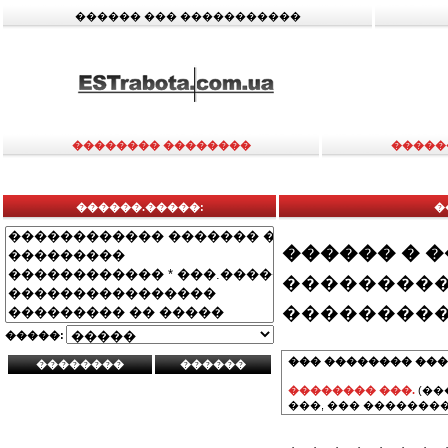
������ ��� �����������
�������� ��������
�����
������.�����:
�
������ � 
���������
���������
�����:
��� �������� ���
�������� ���.
(��
���, ��� ��������