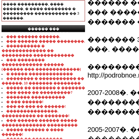
������ 
���� ���������, ����
������, � ���� �������� �
��� ����
��������� ���������� �� 3
������.
������� 
������ ���
���������������
��� ������ ������.
������� 3
��� ������ ����� ��������.
���������� �
���. �����
������������� ��
��������� ������������
��� ��������
������������ ������
��������
(������ ��� �������������)
http://podrobnoe.
� ����� �������������
�������� � ����������� ��
������. 10 ������� ��������
����� �� ������� � �������
2007-2008
��� ���� �� ���������?
������� ����������
�������
� ��� ������!
��� �� ��� �� ������!
��������
���������������.
���������� �� �������!
��� ������ ������ �����
������������� ���������
2005-2007
����� ������ � ����
������!