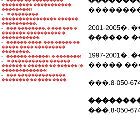
�������
����� �� ���������
��������� �����������
��������
��������!?
10 ��������
���������������� ������
����������.
2001-2005
��� ��������, � ��� ��� �
������� ���������� �
������ �
�����������.
������ ����. ��� ����� ��
����� ���� ���������
��������.
1997-2001
������ ������? � �������!
10 ����������� ������
����� ��
������ � ������ �� ������ (�
�������������)
��� ��������������
�������� �� ���� ����
���.8-050-674-
��������
���.8-050-674-