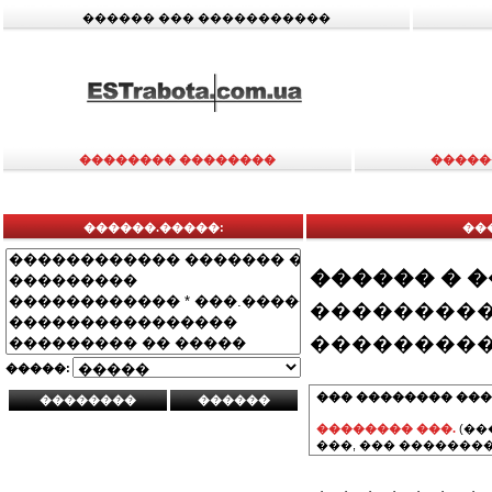
������ ��� �����������
�������� ��������
�����
������.�����:
��
������ � 
���������
���������
�����:
��� �������� ���
�������� ���.
(��
���, ��� ��������