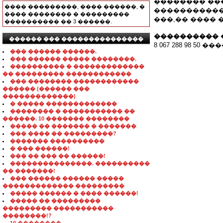
�������� ��
���� ���������, ���� ������, �
�����������
���� �������� � ���������
���,�� ���� 
���������� �� 3 ������.
���������� 
������ ��� ���������������
8 067 288 98 5
��� ������ ������.
��� ������ ����� ��������.
���������� � �������������
�� ��������� ������������
��� �������� ������������
������ (������ ���
�������������)
� ����� �������������
�������� � ����������� ��
������. 10 ������� ��������
����� �� ������� � �������
��� ���� �� ���������?
������� ����������
� ��� ������!
��� �� ��� �� ������!
���������������. ����������
�� �������!
��� ������ ������ �����
������������� ���������
����� ������ � ���� ������!
����� �� ���������
��������� �����������
��������!?