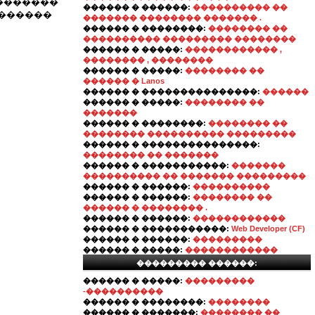
�������
������ � ������:
���������� ��
�������
������� �������� ������� .
������ � ��������:
�������� ��
���������� ��������� ��������
������ � �����:
������������ ,
�������� , ��������
������ � �����:
�������� ��
������ � Lanos
������ � ���������������:
������
������ � �����:
�������� ��
�������
������ � ��������:
�������� ��
�������� ���������� ���������
������ � ���������������:
�������� �� �������
������ � �����������:
�������
���������� �� ������� ���������
������ � ������:
����������
������ � ������:
�������� ��
������ � �������� .
������ � ������:
������������
������ � �����������:
Web Developer (CF)
������ � ������:
���������
������ � �����:
������������
��������� ������:
������ � �����:
���������
-����������
������ � ��������:
��������
������ � �������:
�������� ��