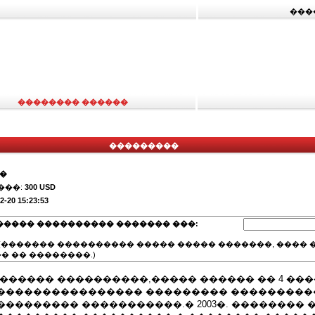
���
�������� ������
���������
��
���:
300 USD
2-20 15:23:53
����� ���������� ������� ���:
(������� ���������� ����� ����� �������, ���� �
� �� ��������.)
������ ����������,����� ������ �� 4 ��
���������������� ��������� ���������
�������� �����������.� 2003�. �������� 