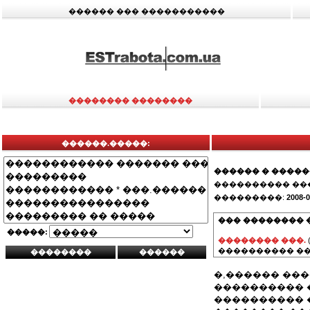
������ ��� �����������
�������� ��������
������.�����:
������ � ����
���������� ��
���������:
2008-0
��� �������� 
�����:
�������� ���.
���������� ��
�,������ ���
���������� 
���������� �