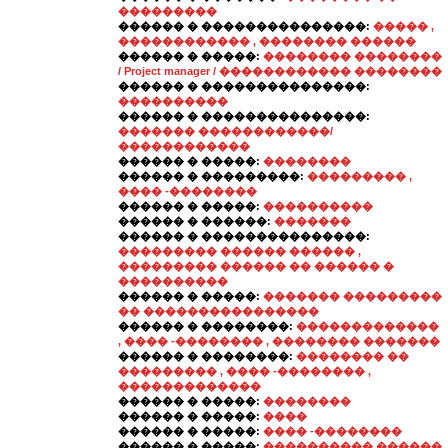
���������
������ � ���������������:
����� ,
������������ , �������� ������
������ � �����:
�������� ��������
/ Project manager / ������������ ��������
������ � ���������������:
����������
������ � ���������������:
������� ������������/
������������
������ � �����:
��������
������ � ���������:
��������� ,
���� -��������
������ � �����:
����������
������ � ������:
�������
������ � ���������������:
��������� ������ ������ ,
��������� ������ �� ������ �
����������
������ � �����:
������� ���������
�� ����������������
������ � ��������:
�������������
, ���� -�������� , �������� �������
������ � ��������:
�������� ��
��������� , ���� -�������� ,
�������������
������ � �����:
��������
������ � �����:
����
������ � �����:
���� -��������
������ � �����:
���������� ������