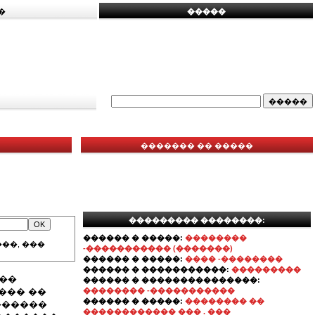
�
�����
������� �� �����
��������� ��������:
������ � �����:
��������
��, ���
-����������� (�������)
������ � �����:
���� -��������
������ � �����������:
���������
���
������ � ���������������:
��� ��
�������� -�����������
������ � �����:
�������� ��
������
������������ ��� . ���