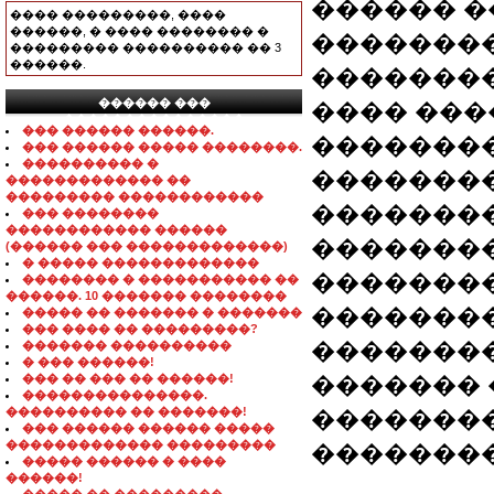
������ �
���� ���������, ����
������, � ���� �������� �
��������
��������� ���������� �� 3
������.
��������
������ ���
���� ���
���������������
��� ������ ������.
�������
��� ������ ����� ��������.
���������� �
�������
������������� ��
��������� ������������
��������
��� ��������
������������ ������
��������
(������ ��� �������������)
� ����� �������������
��������
�������� � ����������� ��
������. 10 ������� ��������
��������
����� �� ������� � �������
��� ���� �� ���������?
��������
������� ����������
� ��� ������!
��� �� ��� �� ������!
������� 
���������������.
���������� �� �������!
��������
��� ������ ������ �����
������������� ���������
�������
����� ������ � ����
������!