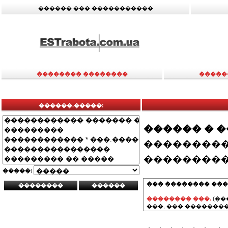
������ ��� �����������
�������� ��������
�����
������.�����:
������ � 
���������
���������
�����:
��� �������� ���
�������� ���.
(��
���, ��� ��������