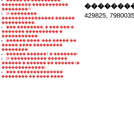
����� �� ���������
��������
��������� �����������
��������!?
10 ��������
429825, 798
���������������� ������
����������.
��� ��������, � ��� ��� �
������� ���������� �
�����������.
������ ����. ��� ����� ��
����� ���� ���������
��������.
������ ������? � �������!
10 ����������� ������
������ � ������ �� ������ (�
�������������)
��� ��������������
�������� �� ���� ����