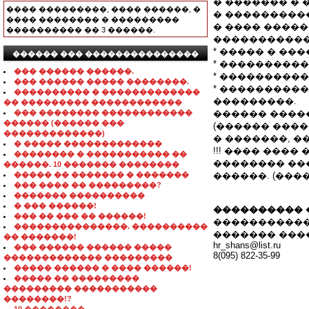
� ������� � ��
���� ���������, ���� ������, �
� ����������
���� �������� � ���������
� ���� ����
���������� �� 3 ������.
�����������
* ����� � ��
������ ��� ���������������
* ����������
��� ������ ������.
* ���������
��� ������ ����� ��������.
* ���������
���������� � �������������
���������.
�� ��������� ������������
��� �������� ������������
������ ����
������ (������ ���
(������ ���
�������������)
� �������, �
� ����� �������������
!!! ���� ���� �
�������� � ����������� ��
�������� ��
������. 10 ������� ��������
����� �� ������� � �������
������. (����
��� ���� �� ���������?
������� ����������
� ��� ������!
���������� 
��� �� ��� �� ������!
�����������
���������������. ����������
������� ���
�� �������!
hr_shans@list.ru
��� ������ ������ �����
8(095) 822-35-99
������������� ���������
����� ������ � ���� ������!
����� �� ���������
��������� �����������
��������!?