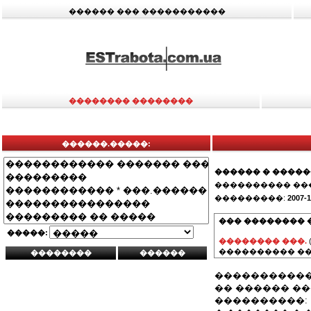
������ ��� �����������
�������� ��������
������.�����:
������ � ����
���������� ��
���������:
2007-1
��� �������� 
�����:
�������� ���.
���������� ��
�����������
�� ������ �
����������: