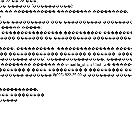
 22 �� 28 ���;
� ������ (����������);
�� �� ����������� ��������� ���������.
:
���� ���������� ��� ���������� ��������
 ����� �����;
� ���������������� ���������� �������
����� ������� �� ���������� ����������
����: ����������, ��������������� ����
��� ������������� ������� � ������, ��
�������� ����) ���������������, ������
�������� ������ �� e-mail hr_shans@list.ru � ���
������� � ���� ��������� � ��������� �
������ ������� 8(095) 822-35-99 � ������� ���
����������:
�� ���������
�����