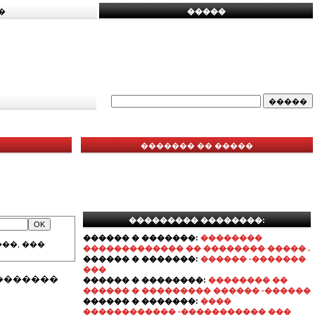
�
�����
������� �� �����
��������� ��������:
������ � �������:
��������
��, ���
������������� �� �������� ����� .
������ � �������:
������ -�������
���
�������
������ � ��������:
�������� ��
������ � ��������� ������ -������
������ � �������:
����
������������ -����������� ���