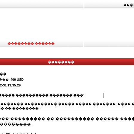
���
�������� ������
��������
���
���:
400 USD
2-31 13:35:29
����� ���������� ������� ���:
(������� ���������� ����� ����� �������, ���� �
� �� ��������.)
�� ��������� �� ���������� ������ ���
���������.