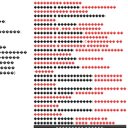
��������� ������
������ � �������:
�����������
����������� ������
������ � ���������������:
�������
�;
������ � ������:
��������
�������� , ��� .���������
������;
������ � ��������:
���������� ��
������ � ���������������� .
������ � ��������:
C��������� ��
������� � �������� �������
��
������ � �����:
�������� �������
���������
������������
������.
������ � ������:
��������
������
�������������
�����
������ � �������:
���������
-������
�����)
������ � �����������:
���������
������ � �����������:
���������
�������
������ � �����������:
�������� ��
������ � �����:
���������
������������
������ � �����������:
�������� ��
��������
������ � �����������:
�������� ��
���������
������ � �����:
�������� ��
������ � �����:
���� -��������