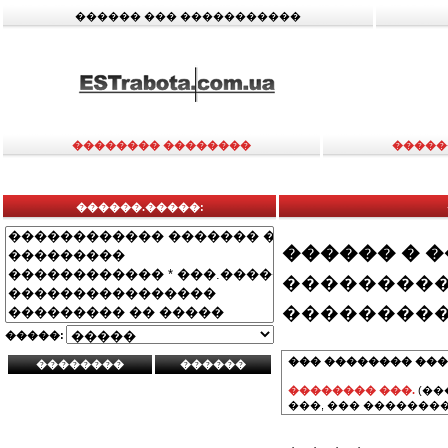
������ ��� �����������
�������� ��������
�����
������.�����:
������ � 
���������
���������
�����:
��� �������� ���
�������� ���.
(��
���, ��� ��������