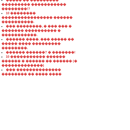
����� �� ���������
��������� �����������
��������!?
10 ��������
���������������� ������
����������.
��� ��������, � ��� ��� �
������� ���������� �
�����������.
������ ����. ��� ����� ��
����� ���� ���������
��������.
������ ������? � �������!
10 ����������� ������
������ � ������ �� ������ (�
�������������)
��� ��������������
�������� �� ���� ����