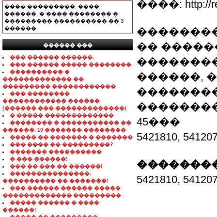
����: http://re.
���� ���������, ����
������, � ���� �������� �
��������� ���������� �� 3
������.
��������
�� �����
������ ���
���������������
��� ������ ������.
��������
��� ������ ����� ��������.
���������� �
������, 
������������� ��
��������� ������������
��������
��� ��������
������������ ������
�������
(������ ��� �������������)
� ����� �������������
45���
�������� � ����������� ��
������. 10 ������� ��������
5421810, 5412
����� �� ������� � �������
��� ���� �� ���������?
������� ����������
� ��� ������!
��������
��� �� ��� �� ������!
���������������.
5421810, 5412
���������� �� �������!
��� ������ ������ �����
������������� ���������
����� ������ � ����
������!