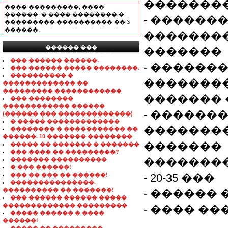
��������
���� ���������, ����
������, � ���� �������� �
- ������
��������� ���������� �� 3
������.
�������
������ ���
�������
���������������
��� ������ ������.
- ������
��� ������ ����� ��������.
���������� �
�������
������������� ��
��������� ������������
������� 
��� ��������
������������ ������
- ������
(������ ��� �������������)
� ����� �������������
�������
�������� � ����������� ��
������. 10 ������� ��������
�������
����� �� ������� � �������
��� ���� �� ���������?
��������
������� ����������
� ��� ������!
��� �� ��� �� ������!
- 20-35 ���
���������������.
���������� �� �������!
- ������
��� ������ ������ �����
������������� ���������
- ���� ��
����� ������ � ����
������!