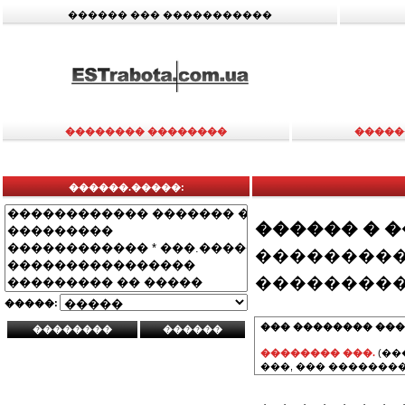
������ ��� �����������
�������� ��������
�����
������.�����:
������ � 
���������
���������
�����:
��� �������� ���
�������� ���.
(��
���, ��� ��������