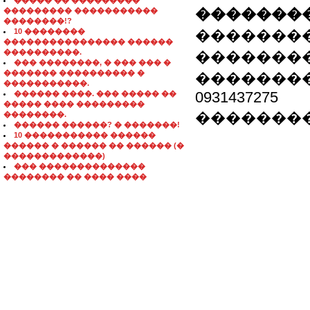
����� �� ���������
��������
��������� �����������
��������!?
10 ��������
��������
���������������� ������
����������.
��������
��� ��������, � ��� ��� �
������� ���������� �
����������
�����������.
0931437275
������ ����. ��� ����� ��
����� ���� ���������
���������� e
��������.
������ ������? � �������!
10 ����������� ������
������ � ������ �� ������ (�
�������������)
��� ��������������
�������� �� ���� ����