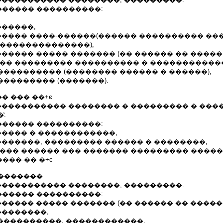
����� ����������:
������,
������ ����-������(������ ���������� ��
 ��������������),
������ ����� ������� (�� ������ �� ������
��� ��������� ���������� � �����������
����������� (�������� ������ � ������),
���������� (�������).
� ��� ��+є
����������� �������� � ��������� � ���
̔.
����� ����������:
����� � ������������,
�������, ��������� ������ � ��������,
���� ������ ��� ������� ��������� ����
����-�� �+є
�������
����������� ��������, ���������.
����� ����������:
������ ����� ������� (�� ������ �� ������
��������,
�����������, ������������,