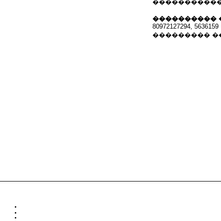
�����������
���������� 
80972127294, 5636159
��������� �