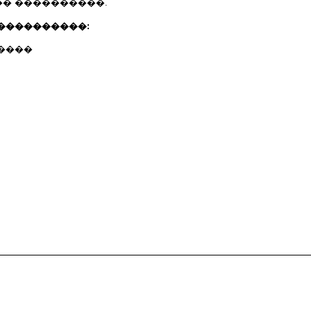
� ����������.
����������:
����