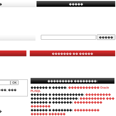
�
�����
������� �� �����
��������� ��������:
������ � �����:
����������� Oracle
��, ���
PL/SQL
������ � �����������:
���������
������ � ���������:
��������� ���
������ � �������:
����������
�������
������ � �������:
���������
�
������ ������