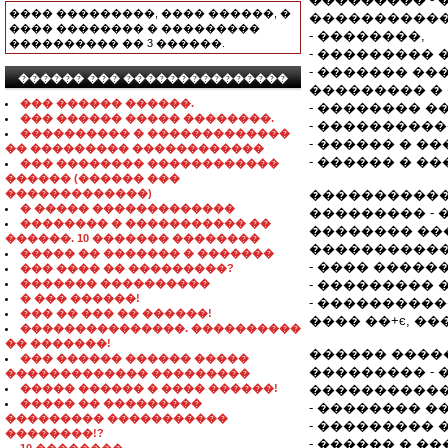
���� ���������, ���� ������, �
�����������
���� �������� � ���������
- ��������,
���������� �� 3 ������.
- ��������� 
- ������� �
������ ��� ���������������
��������� �
��� ������ ������.
- �������� �
��� ������ ����� ��������.
- ���������
���������� � �������������
- ������ � �
�� ��������� ������������
- ������ � �
��� �������� ������������
������ (������ ���
�������������)
�����������
� ����� �������������
��������� - 
�������� � ����������� ��
�������� ���
������. 10 ������� ��������
�����������
����� �� ������� � �������
- ���� �����
��� ���� �� ���������?
������� ����������
- ��������� 
� ��� ������!
- ���������
��� �� ��� �� ������!
���� ��+є, ��
���������������. ����������
�� �������!
������ ����
��� ������ ������ �����
��������� - 
������������� ���������
����� ������ � ���� ������!
�����������
����� �� ���������
- �������� �
��������� �����������
- ��������� 
��������!?
- ������ � �