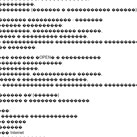
����������,
��������� (������� � ����������� ������)
������� ����������� - �������
����� ����������:
���������, ����������� ������,
���� � ��������� �������,
�� ������������� ������������ ��������
�� �������.
�� ������ �OPEN� � ����������
����� ����������:
�����������,
���������, ����������� ������,
���� � ��������� �������,
�� ������������� ������������ ��������
����� ��̔ (������)
������ � ������� ��������
��:
: ������� ������������
� �����
������
Internet