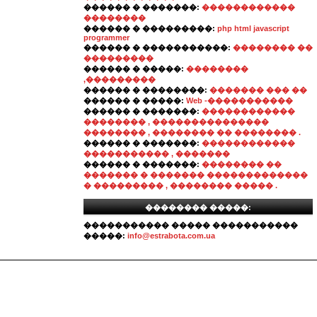
������ � �������:
������������
��������
������ � ���������:
php html javascript
programmer
������ � �����������:
�������� ��
���������
������ � �����:
��������
,���������
������ � ��������:
������� ��� ��
������ � �����:
Web -�����������
������ � �������:
������������
�������� , ���������������
�������� , �������� �� �������� .
������ � �������:
������������
����������� , �������
������ � �������:
�������� ��
������� � ������� �������������
� ��������� , �������� ����� .
�������� �����:
����������� ����� �����������
�����:
info@estrabota.com.ua