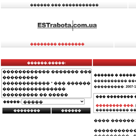
������ ��� �����������
�������� ��������
������.�����:
������ � �����
���������� ��
���������:
2007-1
��� �������� 
�����:
�������� ���.
���������� ��
���� ������:
�����������
��������� - 