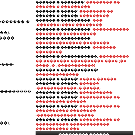
������ � �������:
�������� ��
������ � ���������
������ � �����:
�������� ��
������ � �����:
���������
������ � ���������:
���
������� �
.�������+���� ��������
������ � ���������:
�����������
�),
�������� ����������
����,
������ � ���������:
�������������� ��������
������ � ���������:
�������
��������
������ � �����������:
���������
�� �������� ���������� ���� (��
����-
���� , � . �����������)
������ � �����������:
�������������
������ � �����:
����� ������
������ � �����:
������
-������������ (� �����)
���������
������ � �����:
����������
������ � �����:
���������� ��
��������� ������
������ � �����:
���������� ��
���������� ��������
-������������ �����
������ � �����:
���������� ��
�),
���������� ������������
���������� ���
��������� ������: