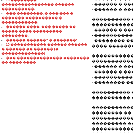
10 ��������
- ������ � �
���������������� ������
����������.
- ������ � �
��� ��������, � ��� ��� �
������� ���������� �
���������� 
�����������.
�����������
������ ����. ��� ����� ��
- ������ � �
����� ���� ���������
- ����������
��������.
������ ������? � �������!
- �������� 
10 ����������� ������ ������
���� ������
� ������ �� ������ (�
�������������)
�����������
��� �������������� ��������
�����������
�� ���� ����
- ������ � �
- ������ � �
- ����������
- �������� 
���������� �
���������� 
�����������
�������� ��
�����������
��������� �
������������� 