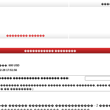
���
�������� ������
����������� ��������
���:
600 USD
2-28 17:51:56
����� ���������� ������� ���:
(������� ���������� ����� ����� �������, ���� �
� �� ��������.)
�� ������ �������� ������������ - 2 ���
����������� ��������, ���������.