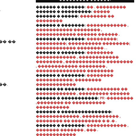
������ � �������:
�� . ���������
.
������ � ���������:
�����
������ � �����:
�������� ��
��������
������ � �������:
������������ ,
����������� �������� ,
������������ ������ ������ .
������ � �������:
���������;
�� ��
���������; ���������� ��������;
������������ �������� . .
������ � �������:
��������
������������ , ������������
�������� , ������������ ��������
, ������������ �������� ,
��������������� ��������
������ � �������:
��������
�����������; ��������
��.
������������
������ �� ������:
���������� ��
������������ , ��������� ������
������ � �����������:
PR -��������
,�������� �� ����������
����������
������ � ���������������:
������������� , ����������� ,
�������� �� ��������� � � .� .
������ � �������:
������������ ,
������� ������� , ��� .
������������