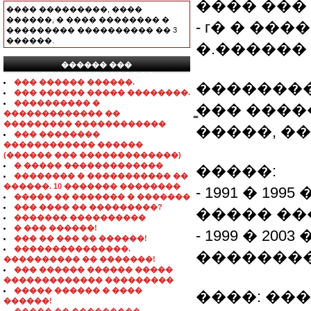
���� ���
���� ���������, ����
������, � ���� �������� �
- г� � ����
��������� ���������� �� 3
������.
�.������ 
������ ���
���������������
��� ������ ������.
��������
��� ������ ����� ��������.
���������� �
̳��� ����
������������� ��
��������� ������������
�����, ���.
��� ��������
������������ ������
(������ ��� �������������)
� ����� �������������
�����:
�������� � ����������� ��
������. 10 ������� ��������
- 1991 � 1
����� �� ������� � �������
��� ���� �� ���������?
����� ��
������� ����������
� ��� ������!
- 1999 � 2
��� �� ��� �� ������!
���������������.
��������
���������� �� �������!
��� ������ ������ �����
������������� ���������
����� ������ � ����
����: ��
������!