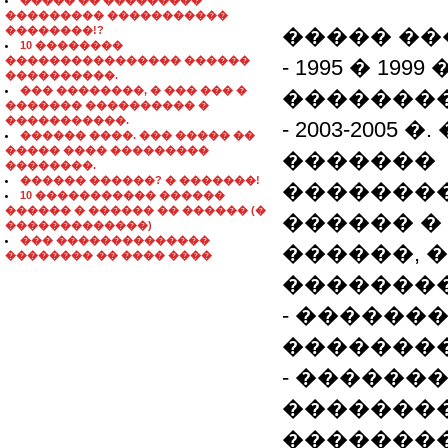
����� �� ���������
��������� �����������
��������!?
����� ��
10 ��������
���������������� ������
- 1995 � 1
����������.
��� ��������, � ��� ��� �
��������
������� ���������� �
�����������.
- 2003-2005
������ ����. ��� ����� ��
����� ���� ���������
�������
��������.
������ ������? � �������!
���������
10 ����������� ������
������ � ������ �� ������ (�
������ �
�������������)
��� ��������������
������, 
�������� �� ���� ����
��������
- ������
��������
- ������
�������
��������