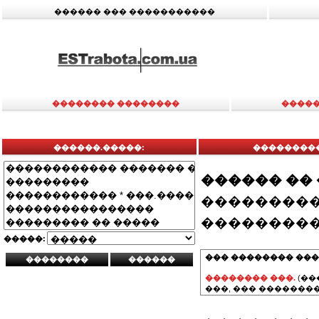
������ ��� �����������
�������� ��������
�����
������.�����:
���������
������ ��
���������
���������
�����:
��� �������� ���
�������� ���.
(��
���, ��� ��������