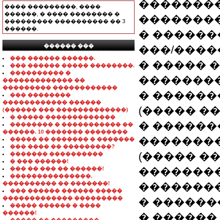
�������
���� ���������, ����
������, � ���� �������� �
��������
��������� ���������� �� 3
������.
� ������
������ ���
���/����
���������������
��� ������ ������.
� ����� 
��� ������ ����� ��������.
���������� �
��������
������������� ��
��������� ������������
� ������
��� ��������
������������ ������
(����� ��
(������ ��� �������������)
� ����� �������������
� ������
�������� � ����������� ��
������. 10 ������� ��������
�������
����� �� ������� � �������
��� ���� �� ���������?
(����� �
������� ����������
� ��� ������!
��� �� ��� �� ������!
���������
���������������.
���������� �� �������!
��������
��� ������ ������ �����
������������� ���������
� �������:
����� ������ � ����
������!
� ������