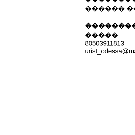
������ �
��������
�����
80503911813
urist_odessa@ma