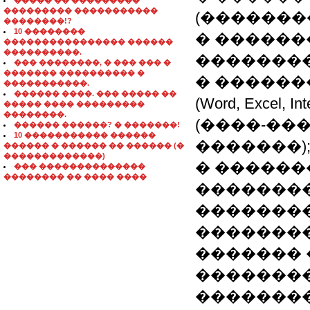
����� �� ���������
��������� �����������
(�������
��������!?
10 ��������
� ������
���������������� ������
����������.
��������
��� ��������, � ��� ��� �
������� ���������� �
� ������
�����������.
������ ����. ��� ����� ��
(Word, Excel
����� ���� ���������
��������.
(����-���
������ ������? � �������!
10 ����������� ������
�������)
������ � ������ �� ������ (�
�������������)
� ������
��� ��������������
�������� �� ���� ����
��������
��������
��������
������� 
�������
�������