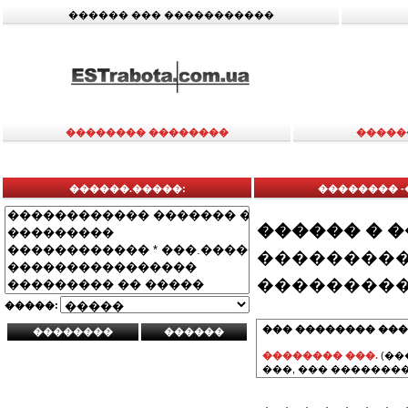
������ ��� �����������
�������� ��������
�����
������.�����:
�������� 
������ � 
���������
���������
�����:
��� �������� ���
�������� ���.
(��
���, ��� ��������