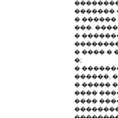
�������
������� 
� ������
���. ����
� ������
�������
� ���� � 
�;
� ������
������, 
� ����� ���
���� ���
���� ���
�������
��������