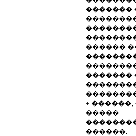
������� 
��������
�������
��������
������ �
�������
��������
������� �
��������
���������
+ ������
�����
�������
������.