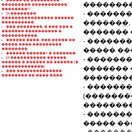
����� �� ���������
��������
��������� �����������
��������!?
- ������
10 ��������
���������������� ������
�������,
����������.
��� ��������, � ��� ��� �
������� 
������� ���������� �
�����������.
- ������
������ ����. ��� ����� ��
����� ���� ���������
����� ��
��������.
������ ������? � �������!
10 ����������� ������
- ������
������ � ������ �� ������ (�
�������������)
������� 
��� ��������������
�������� �� ���� ����
�������
- ������
(�������
�������
- ������
����� ��