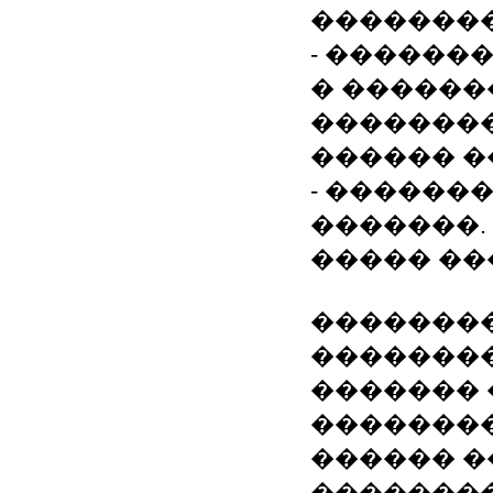
�������
- ������
� ������
��������
������ �
- ������
�������.
����� ��
�������
�������
������� 
��������
������ �
���������