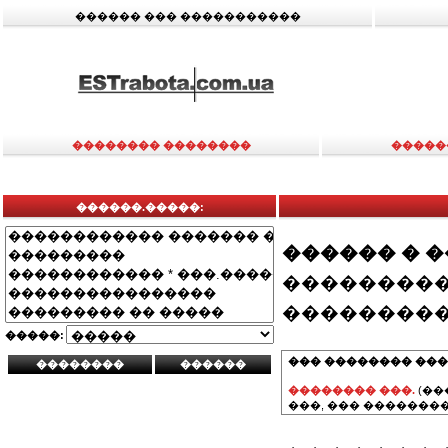
������ ��� �����������
�������� ��������
�����
������.�����:
������ � 
���������
���������
�����:
��� �������� ���
�������� ���.
(��
���, ��� ��������