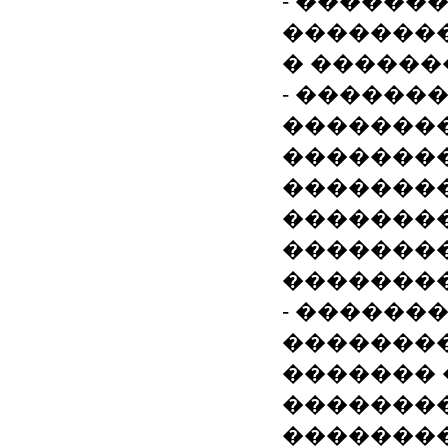
- ������
�������
� ������
- ������
�������
��������
��������
��������
��������
�������
- ������
��������
������� 
��������
��������