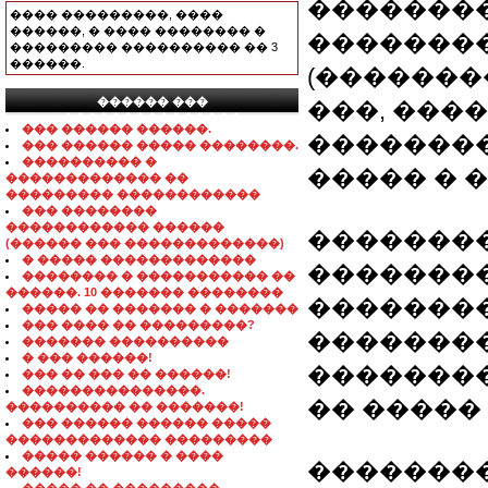
�������
���� ���������, ����
������, � ���� �������� �
�������
��������� ���������� �� 3
������.
(�������
������ ���
���, ���
���������������
��� ������ ������.
��������
��� ������ ����� ��������.
���������� �
����� � �
������������� ��
��������� ������������
��� ��������
������������ ������
�������
(������ ��� �������������)
� ����� �������������
�������
�������� � ����������� ��
������. 10 ������� ��������
�������
����� �� ������� � �������
��� ���� �� ���������?
��������
������� ����������
� ��� ������!
�������
��� �� ��� �� ������!
���������������.
�� �����
���������� �� �������!
��� ������ ������ �����
������������� ���������
����� ������ � ����
��������
������!