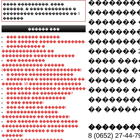
�������
���� ���������, ����
������, � ���� �������� �
��������
��������� ���������� �� 3
������.
������� 
������ ���
��������
���������������
��� ������ ������.
��������
��� ������ ����� ��������.
���������� �
������� 2
������������� ��
��������� ������������
���� ����
��� ��������
������������ ������
������ 
(������ ��� �������������)
� ����� �������������
�������
�������� � ����������� ��
������. 10 ������� ��������
������ �
����� �� ������� � �������
��� ���� �� ���������?
�������
������� ����������
� ��� ������!
��� �� ��� �� ������!
�� �����
���������������.
���������� �� �������!
��� ������ ������ �����
��������
������������� ���������
����� ������ � ����
8 (0652) 27-44-7
������!