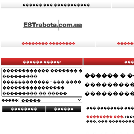
������ ��� �����������
�������� ��������
�����
������.�����:
���
������ � 
���������
���������
�����:
��� �������� ���
�������� ���.
(��
���, ��� ��������