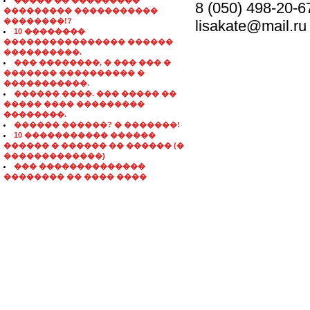
����� �� ���������
8 (050) 498-20-6
��������� �����������
��������!?
lisakate@mail.ru
10 ��������
���������������� ������
����������.
��� ��������, � ��� ��� �
������� ���������� �
�����������.
������ ����. ��� ����� ��
����� ���� ���������
��������.
������ ������? � �������!
10 ����������� ������
������ � ������ �� ������ (�
�������������)
��� ��������������
�������� �� ���� ����