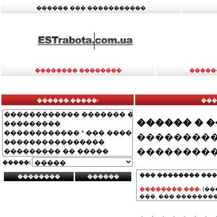
������ ��� �����������
�������� ��������
�����
������.�����:
���
������ � 
���������
���������
�����:
��� �������� ���
�������� ���.
(��
���, ��� ��������