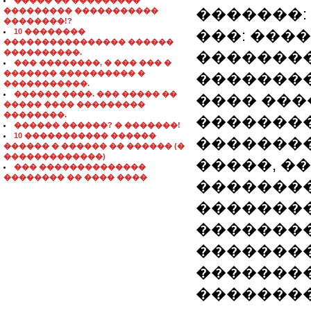
����� �� ���������
�������: 
��������� �����������
��������!?
10 ��������
���: ���
���������������� ������
����������.
��������
��� ��������, � ��� ��� �
������� ���������� �
�������
�����������.
������ ����. ��� ����� ��
���� ����
����� ���� ���������
��������.
�������
������ ������? � �������!
10 ����������� ������
��������
������ � ������ �� ������ (�
�������������)
�����, �
��� ��������������
�������� �� ���� ����
��������
��������
�������
��������
�������� A
��������