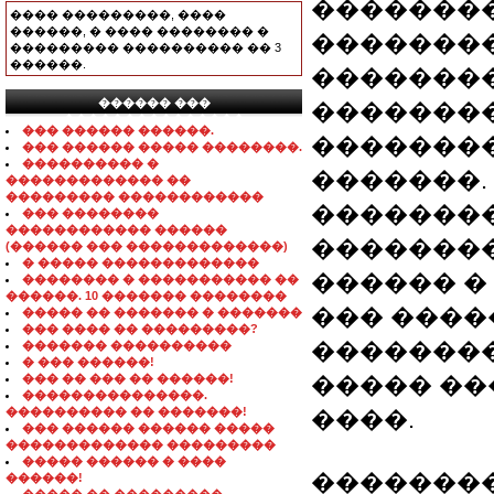
��������
���� ���������, ����
������, � ���� �������� �
�������
��������� ���������� �� 3
������.
��������
������ ���
��������
���������������
��� ������ ������.
�������
��� ������ ����� ��������.
���������� �
�������.
������������� ��
��������� ������������
��������
��� ��������
������������ ������
�������
(������ ��� �������������)
� ����� �������������
������ � 
�������� � ����������� ��
������. 10 ������� ��������
��� ����
����� �� ������� � �������
��� ���� �� ���������?
��������
������� ����������
� ��� ������!
��� �� ��� �� ������!
����� �
���������������.
���������� �� �������!
����.
��� ������ ������ �����
������������� ���������
����� ������ � ����
��������
������!