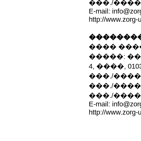
���./���� +3
E-mail: info@zo
http://www.zorg-
��������
���� ���
�����: ��
4, ����, 0
���./���� +3
���./���� +3
���./���� +3
E-mail: info@zo
http://www.zorg-