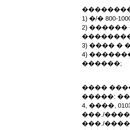
��������
1) �/� 800-100
2) �����
��������
3) ���� �
4) �����
������;
���� ���
�����: ��
4, ����, 0
���./���� +3
���./���� +3