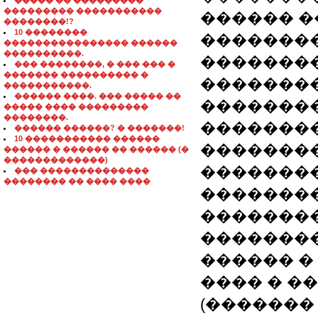
����� �� ���������
��������� �����������
������ �
��������!?
10 ��������
���������
���������������� ������
����������.
��������
��� ��������, � ��� ��� �
������� ���������� �
��������
�����������.
������ ����. ��� ����� ��
�������
����� ���� ���������
��������.
��������
������ ������? � �������!
10 ����������� ������
�������� 
������ � ������ �� ������ (�
�������������)
�������
��� ��������������
�������� �� ���� ����
�������
�������
��������
������ � 
���� � ���
(�������