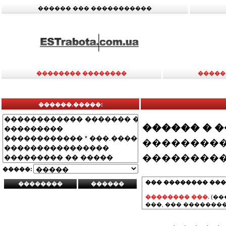
������ ��� �����������
�������� ��������
�����
������.�����:
������ � 
���������
���������
�����:
��� �������� ���
�������� ���.
(��
���, ��� ��������