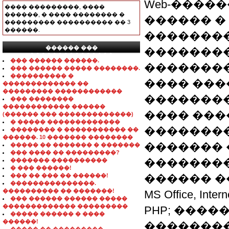
Web-�����
���� ���������, ����
������, � ���� �������� �
������ �
��������� ���������� �� 3
������.
�������
������ ���
��������
���������������
��� ������ ������.
��������
��� ������ ����� ��������.
���������� �
���� ���
������������� ��
��������� ������������
���������
��� ��������
������������ ������
���� ���
(������ ��� �������������)
� ����� �������������
��������
�������� � ����������� ��
������. 10 ������� ��������
������� 
����� �� ������� � �������
��� ���� �� ���������?
��������
������� ����������
� ��� ������!
��� �� ��� �� ������!
������ �
���������������.
���������� �� �������!
MS Office, 
��� ������ ������ �����
������������� ���������
PHP; �����
����� ������ � ����
������!
��������