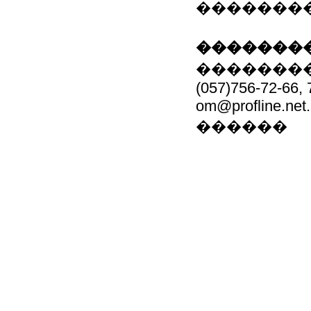
��������
��������
���������
(057)756-72-66, 
om@profline.net
������