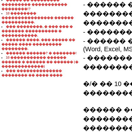
����� �� ���������
- ������
��������� �����������
��������!?
�������
10 ��������
���������������� ������
��������
����������.
��� ��������, � ��� ��� �
- ������
������� ���������� �
�����������.
- ������
������ ����. ��� ����� ��
����� ���� ���������
(Word, Excel, MS
��������.
������ ������? � �������!
- ������
10 ����������� ������
������ � ������ �� ������ (�
�������
�������������)
��� ��������������
�������� �� ���� ����
�/� �� 10 
��������
������ �
�������� 
�������