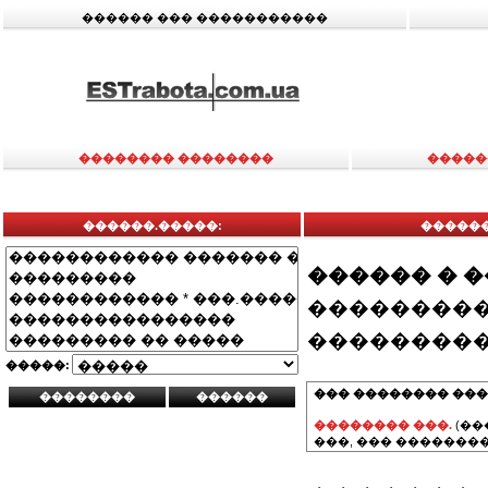
������ ��� �����������
�������� ��������
�����
������.�����:
������
������ � 
���������
���������
�����:
��� �������� ���
�������� ���.
(��
���, ��� ��������