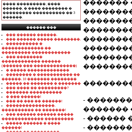
�������
���� ���������, ����
������, � ���� �������� �
��������
��������� ���������� �� 3
������.
�������
������ ���
�������
���������������
��� ������ ������.
���������
��� ������ ����� ��������.
���������� �
��������
������������� ��
��������� ������������
�������
��� ��������
������������ ������
��������
(������ ��� �������������)
� ����� �������������
�������� � ����������� ��
������. 10 ������� ��������
��������
����� �� ������� � �������
��� ���� �� ���������?
������� ����������
� ��� ������!
- ������
��� �� ��� �� ������!
���������������.
������� 
���������� �� �������!
��� ������ ������ �����
- ������
������������� ���������
����� ������ � ����
- ������
������!