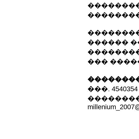
��������
��������
��������
������ �
��������
��� �����
��������
���. 4540354
�������
millenium_2007@