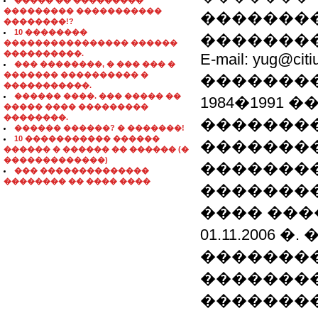
����� �� ���������
��������� �����������
�������� ��
��������!?
10 ��������
��������� 
���������������� ������
����������.
E-mail: yug@citi
��� ��������, � ��� ��� �
������� ���������� �
�������
�����������.
������ ����. ��� ����� ��
1984�1991 
����� ���� ���������
��������.
��������
������ ������? � �������!
10 ����������� ������
��������
������ � ������ �� ������ (�
�������������)
��������
��� ��������������
�������� �� ���� ����
�������� �
���� ���
01.11.2006 
�������
��������
�������