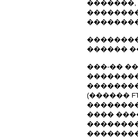
�������,
��������
��������
��������
������ 
���-�� ��
��������
�������
(������ F
��������
���� ���
��������
���������