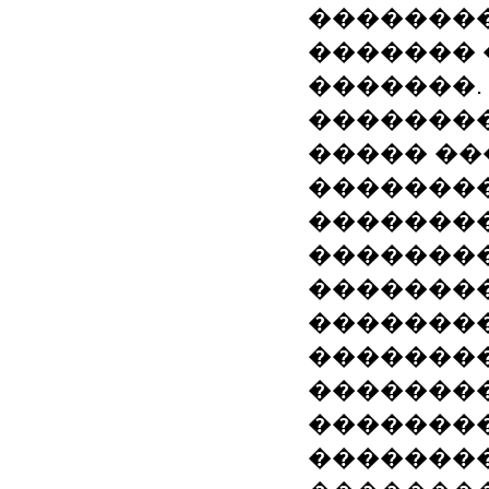
��������
������� 
�������.
��������
����� ��
��������
�������
�������
��������
�������
��������
��������
�������
�������