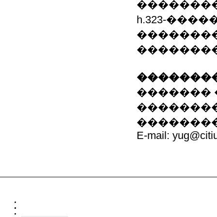
�������� 
h.323-���
�������
��������
��������
������� ���
�������� ��
��������� 
E-mail: yug@citi