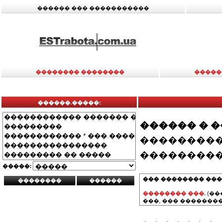
������ ��� �����������
�������� ��������
�����
������.�����:
������ � 
���������
���������
�����:
��� �������� ���
�������� ���.
(��
���, ��� ��������