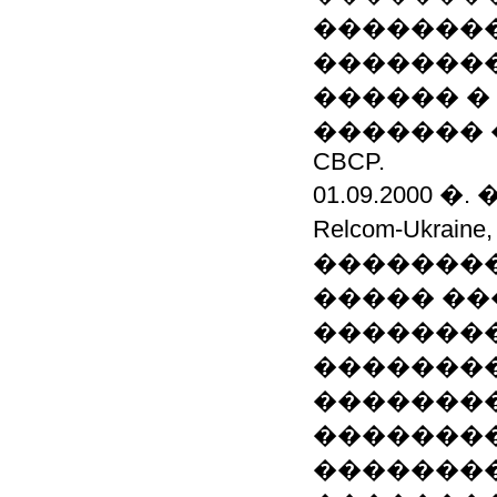
��������
�������
������ � �
������� 
CBCP.
01.09.2000 �.
Relcom-Ukr
�������
����� ��
��������
�������
��������
�������
��������