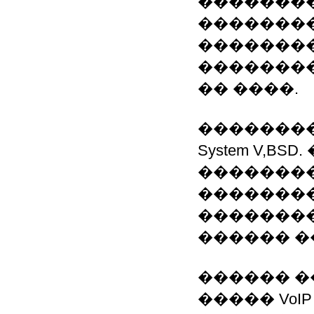
��������
��������
�������
���������
�� ����.
��������
System V,
�������
�������
�������
������ �
������ 
����� Vo