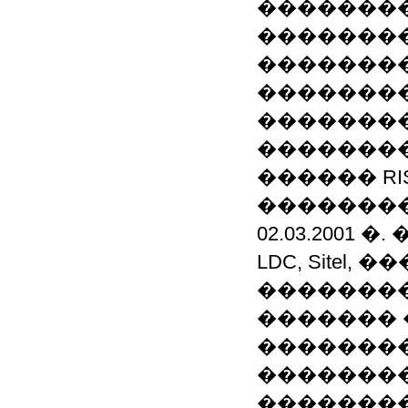
�������
��������
�������
�������
�������� 
�������
������ R
�������� Sun 
02.03.2001 �
LDC, Sitel
��������
������� 
��������
�������
��������