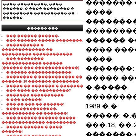
�������
���� ���������, ����
������, � ���� �������� �
����
��������� ���������� �� 3
������.
�������
������ ���
�������
���������������
��� ������ ������.
������ 
��� ������ ����� ��������.
���������� �
���� ����
������������� ��
��������� ������������
����.
��� ��������
������������ ������
�������: 
(������ ��� �������������)
� ����� �������������
����� ��
�������� � ����������� ��
������. 10 ������� ��������
�.�����
����� �� ������� � �������
��� ���� �� ���������?
��������
������� ����������
� ��� ������!
��� �� ��� �� ������!
1989 �.�.
���������������.
���������� �� �������!
�����: �.
��� ������ ������ �����
������������� ���������
���.18, ��.
����� ������ � ����
������!
������� ���