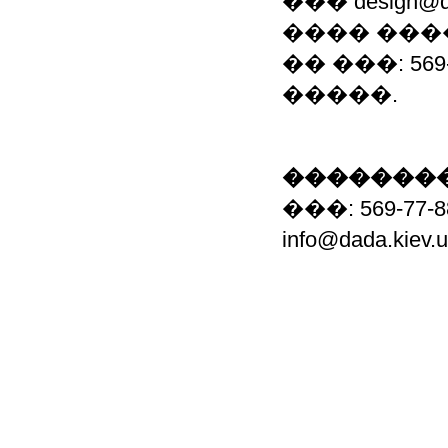
��� design@
���� ���
�� ���: 56
�����.
��������
���: 569-77-8
info@dada.kiev