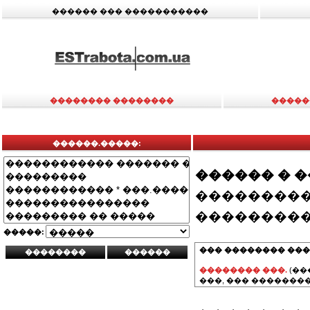
������ ��� �����������
�������� ��������
�����
������.�����:
������ � 
���������
���������
�����:
��� �������� ���
�������� ���.
(��
���, ��� ��������