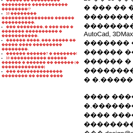
����� �� ���������
��������� �����������
� ��� ��
��������!?
10 ��������
��������
���������������� ������
����������.
�������� 
��� ��������, � ��� ��� �
������� ���������� �
AutoCad, 3DMax
�����������.
������ ����. ��� ����� ��
�������
����� ���� ���������
��������.
������ �
������ ������? � �������!
10 ����������� ������
������ �
������ � ������ �� ������ (�
�������������)
��������
��� ��������������
�������� �� ���� ����
� �.�����
���� ����
�.������
���� ���
���������� �