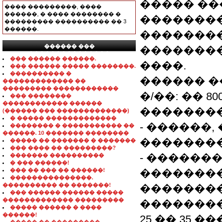
����� ��
���� ���������, ����
������, � ���� �������� �
��������
��������� ���������� �� 3
������.
��������
������ ���
��������
���������������
��� ������ ������.
����.
��� ������ ����� ��������.
���������� �
������ ���
������������� ��
��������� ������������
�/��: �� 800
��� ��������
������������ ������
��������
(������ ��� �������������)
� ����� �������������
- ������
�������� � ����������� ��
������. 10 ������� ��������
��������
����� �� ������� � �������
��� ���� �� ���������?
- ������
������� ����������
� ��� ������!
��� �� ��� �� ������!
�������
���������������.
���������� �� �������!
��������
��� ������ ������ �����
������������� ���������
��������
����� ������ � ����
������!
25 �� 35 �