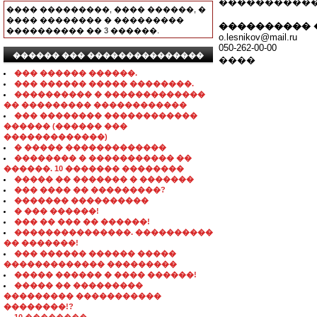
�����������
���� ���������, ���� ������, �
���� �������� � ���������
���������� 
���������� �� 3 ������.
o.lesnikov@mail.ru
050-262-00-00
������ ��� ���������������
����
��� ������ ������.
��� ������ ����� ��������.
���������� � �������������
�� ��������� ������������
��� �������� ������������
������ (������ ���
�������������)
� ����� �������������
�������� � ����������� ��
������. 10 ������� ��������
����� �� ������� � �������
��� ���� �� ���������?
������� ����������
� ��� ������!
��� �� ��� �� ������!
���������������. ����������
�� �������!
��� ������ ������ �����
������������� ���������
����� ������ � ���� ������!
����� �� ���������
��������� �����������
��������!?