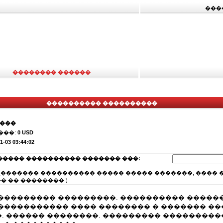
���
�������� ������
���������� ����������
����
���:
0 USD
1-03 03:44:02
����� ���������� ������� ���:
(������� ���������� ����� ����� �������, ���� �
� �� ��������.)
��������� ���������. ���������� �����
����������� ���� �������� � ������� ��
. ������ ��������. ��������� ���������