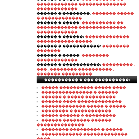
������������ ��������������
������������
������ � ��������:
������� �����
� ������������
������ � �����:
���������� ��
������������ ��������������
������������
������ � ������:
�������������
����������� �����
������ � �����������:
��������
�������
������ � �����:
��������
������������
������ � �����������:
��������� ,
��� . �������� ���������� ,
������� ���������
���������� � ��� ����������:
����� ���������� ����� ����
��������������� � ������
������ � ����� ���������
������ ���� �������������
������������� ����� � �����
�������� � �����������
����� ������ � ���������
������ �������� ������
��������������
�������� ��������� � �����
������������ �������������
����