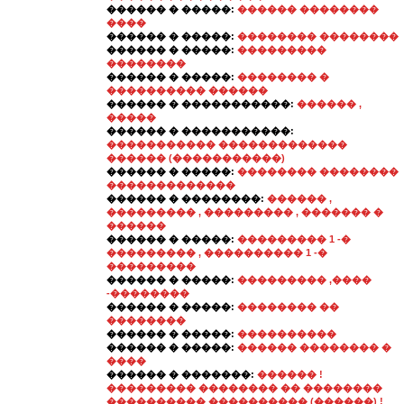
������ � �����:
������ ��������
����
������ � �����:
�������� ��������
������ � �����:
���������
��������
������ � �����:
�������� �
���������� ������
������ � �����������:
������ ,
�����
������ � �����������:
����������� �������������
������ (�����������)
������ � �����:
�������� ��������
�������������
������ � ��������:
������ ,
��������� , ��������� , ������� �
������
������ � �����:
��������� 1 -�
��������� , ���������� 1 -�
���������
������ � �����:
��������� ,����
-��������
������ � �����:
�������� ��
��������
������ � �����:
����������
������ � �����:
������ �������� �
����
������ � �������:
������ !
��������� �������� �� ��������
���������� ���������� (������) !