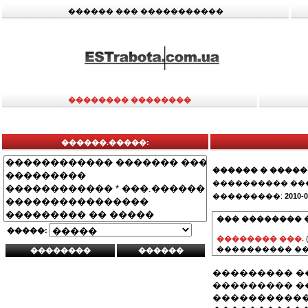
������ ��� �����������
�������� ��������
������.�����:
������ � ����
���������� ��
���������:
2010-0
��� �������� 
�����:
�������� ���.
���������� ��
��������� �
��������� �
�����������