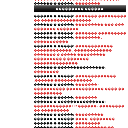
������ � �����:
��������
��������� ������:
������ � �����:
������� ���������
�� ����������������
������ � �����:
��������� ��� ���
������� �������
������ � �����:
������� ���������
������ � �����:
�������� ,
�����������
������ � �����:
������������
������������ , ������������
������� � ����� ���������
��������� � �������
��������������
������ � ���������������:
��������
������ � �����:
�������������
,������ ������������
������ � �����:
������� -
���������� ������������ ���� ��
���������
������ � �����:
�������
������ � ���������������:
������������ HR ������ / ��������
�� ���������
������ � �����:
���������
������ � �����:
���� -��������
������ � �����:
��������
������ � �����:
���������� ��