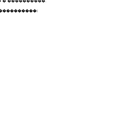
 � ����������.
����������: