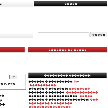
�
�����
������� �� �����
��������� ��������:
������ � ���������:
Seo
��, ���
-����������
������ � �������:
��������
������ � ������:
������������
��
������ � �����������:
�����
�
������ � ���������������:
���
�������� � �������
��
����������������