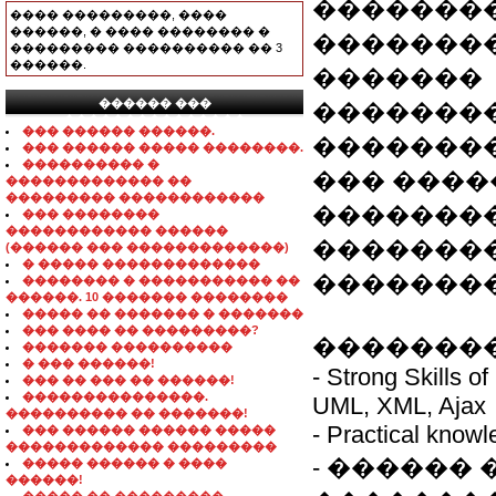
�������
���� ���������, ����
������, � ���� �������� �
��������
��������� ���������� �� 3
������.
�������
������ ���
�������
���������������
��� ������ ������.
��������
��� ������ ����� ��������.
���������� �
��� ���
������������� ��
��������� ������������
��������
��� ��������
������������ ������
��������
(������ ��� �������������)
� ����� �������������
��������
�������� � ����������� ��
������. 10 ������� ��������
����� �� ������� � �������
��� ���� �� ���������?
��������
������� ����������
� ��� ������!
- Strong Skills 
��� �� ��� �� ������!
���������������.
UML, XML, Ajax
���������� �� �������!
- Practical knowl
��� ������ ������ �����
������������� ���������
- ������
����� ������ � ����
������!