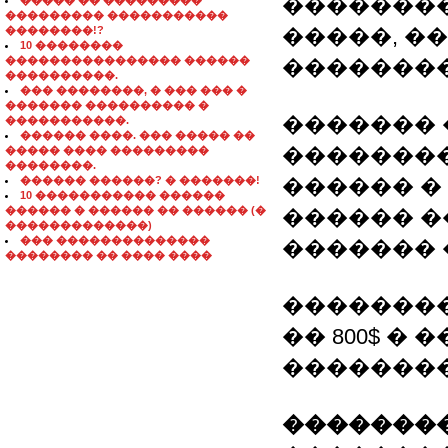
�������
����� �� ���������
��������� �����������
��������!?
�����, �
10 ��������
���������������� ������
�������
����������.
��� ��������, � ��� ��� �
������� ���������� �
������� 
�����������.
������ ����. ��� ����� ��
��������
����� ���� ���������
��������.
������ ������? � �������!
������ � 
10 ����������� ������
������ � ������ �� ������ (�
������ �
�������������)
��� ��������������
�������
�������� �� ���� ����
��������
�� 800$ �
�������
��������