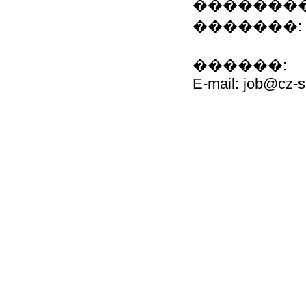
��������
�������: 8 (0
������:
E-mail: job@cz-s