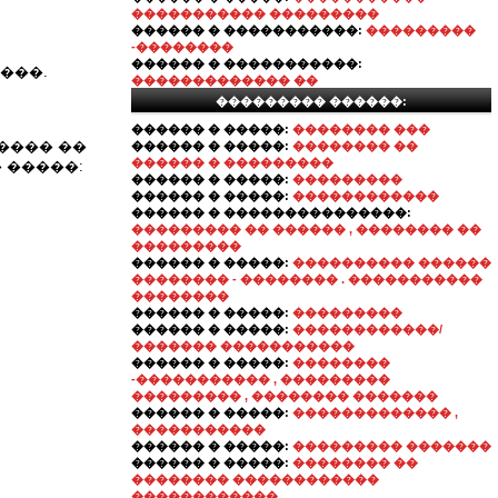
����������� ���������
������ � �����������:
���������
-��������
������ � �����������:
���.
������������� ��
��������� ������:
������ � �����:
�������� ���
���� ��
������ � �����:
�������� ��
������ � ���������
� �����:
������ � �����:
���������
������ � �����:
������������
������ � ���������������:
��������� �� ������ , �������� ��
���������
������ � �����:
���������� ������
�������� - �������� . �����������
��������
������ � �����:
���������
������ � �����:
������������/
������� �����������
������ � �����:
��������
-����������� , ���������
��������� , �������� �������
������ � �����:
������������� ,
�����������
������ � �����:
��������� �������
������ � �����:
�������� ��
�������� ������������
������������