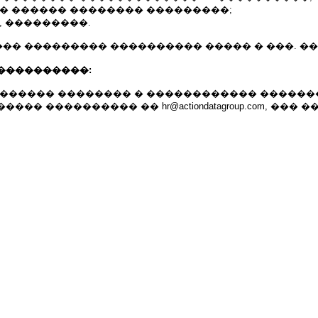
�� ������ �������� ���������;
, ���������.
�� ��������� ���������� ����� � ���. ��
����������:
������� �������� � ������������ ������
�� ���������� �� hr@actiondatagroup.com, ��� �