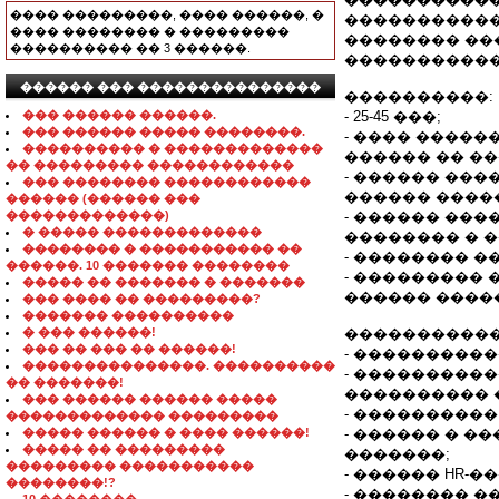
���� ���������, ���� ������, �
�����������
���� �������� � ���������
�������� ��
���������� �� 3 ������.
�����������
������ ��� ���������������
����������:
��� ������ ������.
- 25-45 ���;
��� ������ ����� ��������.
- ���� �����
���������� � �������������
������ �� ���
�� ��������� ������������
- ������ ���
��� �������� ������������
������ ����
������ (������ ���
�������������)
- ������ ���
� ����� �������������
�������� � 
�������� � ����������� ��
- �������� �
������. 10 ������� ��������
- ���������
����� �� ������� � �������
������ ����
��� ���� �� ���������?
������� ����������
� ��� ������!
�����������
��� �� ��� �� ������!
- ���������
���������������. ����������
- ����������
�� �������!
���������� �
��� ������ ������ �����
- ���������
������������� ���������
����� ������ � ���� ������!
- ������ � 
����� �� ���������
�������;
��������� �����������
- ������ HR-
��������!?
- �������� �