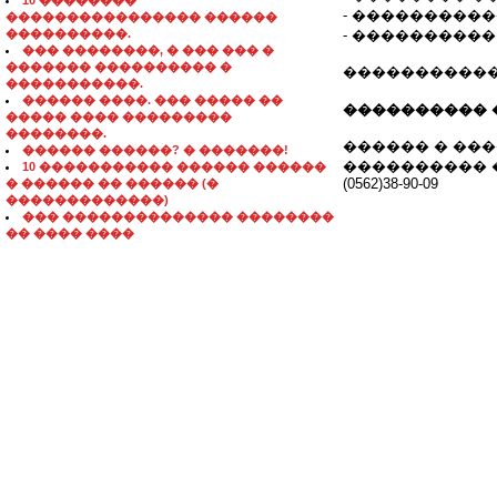
10 ��������
- ���������
���������������� ������
����������.
- ����������
��� ��������, � ��� ��� �
������� ���������� �
�����������
�����������.
������ ����. ��� ����� ��
���������� 
����� ���� ���������
��������.
������ � ��
������ ������? � �������!
���������� ���
10 ����������� ������ ������
(0562)38-90-09
� ������ �� ������ (�
�������������)
��� �������������� ��������
�� ���� ����