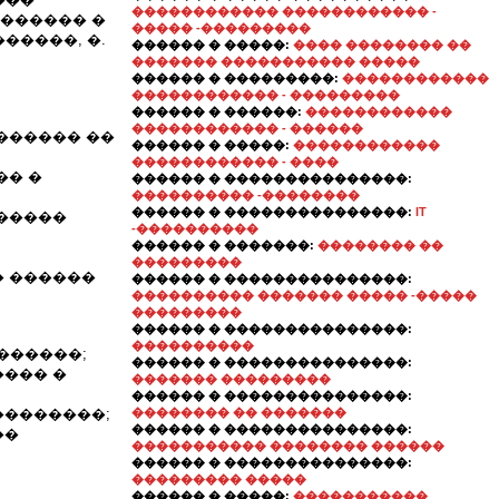
������������ ������������ -
������� �
����� -���������
�����, �.
������ � �����:
���� �������� ��
������� ����������� �����
������ � ���������:
������������
������������ - ���������
������ � ������:
������������
������������ - ������
������ ��
������ � �����:
������������
������������ - ����
�� �
������ � ���������������:
���������� -��������
������ � ���������������:
IT
������
-����������
������ � �������:
�������� ��
���������
� ������
������ � ���������������:
���������� ������� ����� -�����
���������
������ � ���������������:
����������
������;
������ � ���������������:
���� �
������� ���������
������ � ���������������:
��������;
�������� �� �������
������ � ���������������:
��
����������� �������� ������
������ � ���������������:
��������� �����
������ � �����:
�����������