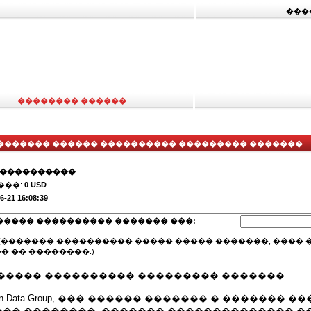
���
�������� ������
������� ������ ���������� ��������� �������
�����������
���:
0 USD
6-21 16:08:39
����� ���������� ������� ���:
(������� ���������� ����� ����� �������, ���� �
� �� ��������.)
����� ���������� ��������� �������
on Data Group, ��� ������ ������� � ������� 
�� ��������, ������� �������������� �