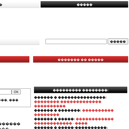
�
�����
������� �� �����
��������� ��������:
������ � ���������������:
��, ���
�������� �������������
����������
������ � �������:
����������
��������
������ � �����:
������������
��������
������������ - ����
������ � �����-����������:
���