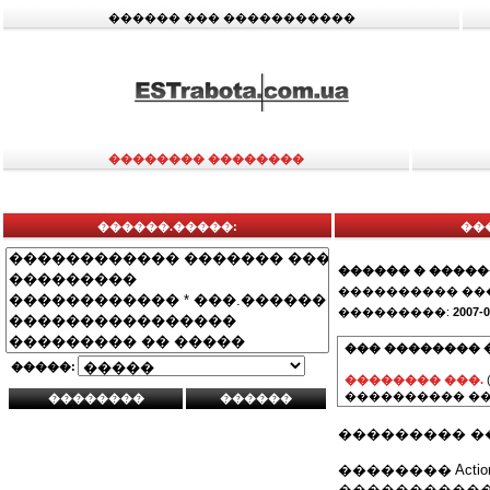
������ ��� �����������
�������� ��������
������.�����:
��
������ � ����
���������� ��
���������:
2007-0
��� �������� 
�����:
�������� ���.
���������� ��
��������� �
�������� Acti
�����������