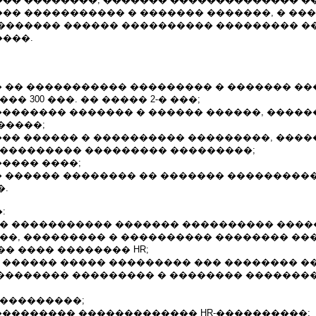
�� ����������� � ������� �������, � ��
������� ������ ���������� ��������� ��
���.
� �� ����������� ��������� � ������� ��
�� 300 ���. �� ����� 2-� ���;
�������� ������� � ������ ������, �����
�����;
��� ������ � ���������� ���������, ���
���������� ��������� ���������;
����� ����;
 � ������ �������� �� ������� ���������
�.
:
�� ����������� ������� ���������� ����
��, ��������� � ���������� �������� ��
� ���� �������� HR;
� ������ ����� ��������� ��� �������� �
���������� ��������� � �������� �������
�����������;
��������� ������������� HR-����������;