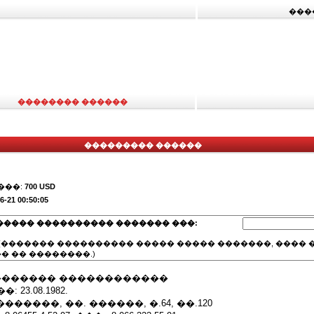
���
�������� ������
��������� ������
���:
700 USD
6-21 00:50:05
����� ���������� ������� ���:
(������� ���������� ����� ����� �������, ���� �
� �� ��������.)
��������� ������������
23.08.1982.
������, ��. ������, �.64, ��.120