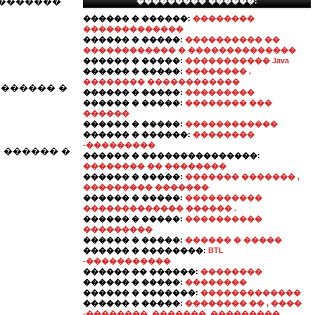
��������
��������� ������:
������ � ������:
��������
�������������
������ � �����:
���������� ��
������������ � ��������������
������ � �����:
����������� Java
������ � �����:
�������� ,
�������� ������������
������� �
������ � �����:
���������
������ � �����:
�������� ���
������
������ � �����:
������������
������ � ������:
��������
-���������
 ������ �
������ � ���������������:
�������� �� ��������
������ � �����:
������� ������� ,
��������� �������
������ � �����:
����������
������������� ������ .
������ � �����:
����������
���������
������ � �����:
������ � �����
������ � ��������:
BTL
-�����������
������ �� ������:
��������
������ � �����:
��������
������ � �������:
�������������
������ � �����:
�������� �� , ����
-�������� ,������� ,���������