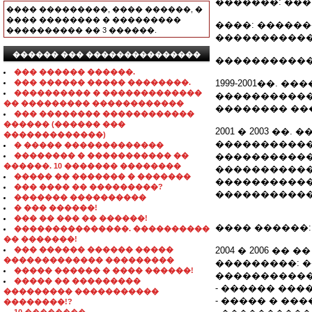
�������: ���. 8-06
���� ���������, ���� ������, �
���� �������� � ���������
����: �����
���������� �� 3 ������.
�����������
������ ��� ���������������
�����������
��� ������ ������.
��� ������ ����� ��������.
1999-2001��.
���������� � �������������
�����������
�� ��������� ������������
�������� ��
��� �������� ������������
������ (������ ���
2001 � 2003 
�������������)
�����������
� ����� �������������
�������� � ����������� ��
�����������
������. 10 ������� ��������
�����������
����� �� ������� � �������
�����������
��� ���� �� ���������?
�����������
������� ����������
� ��� ������!
��� �� ��� �� ������!
���� ������:
���������������. ����������
�� �������!
��� ������ ������ �����
2004 � 2006 �
������������� ���������
���������: 
����� ������ � ���� ������!
�����������
����� �� ���������
- ������ ��
��������� �����������
- ����� � ��
��������!?