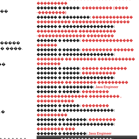
���������
������ � �����:
��������� (����
���
-��������)
������ � ��������:
������������
���������� �����������������
������ � ���������������:
������������ �����������
-�������������� ��������
������ � �����:
���������������
������
������
� ����.
������ � �����:
��������� ������
������ � ���������������:
�������� �� ������� �����������
��
�������
������ � �����:
����� ��������
������ � �����:
����������
������ � ���������������:
�������� �� ������� ���������
������ � ���������:
Java Engineer
������ � �����:
��������
��������������� ��������� ,
�����������
������ � �����:
��������
������ � ���������������:
.�
���������
������ �� ������:
��������
������ � ���������������:
�������� ���
������ � �������:
Java Engineer