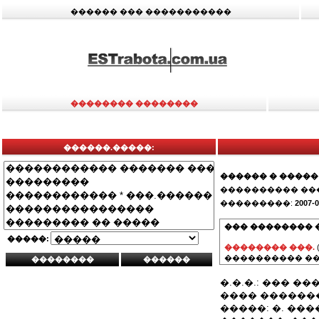
������ ��� �����������
�������� ��������
������.�����:
������ � �����
���������� ��
���������:
2007-0
��� �������� 
�����:
�������� ���.
���������� ��
�.�.�.: ��� 
���� ��������: 
�����: �. ����