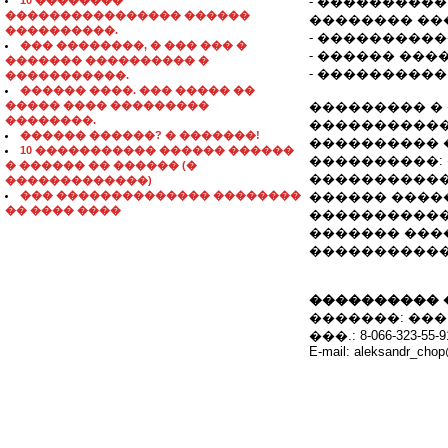
10 ��������
- ���������
���������������� ������
�������� ��
����������.
- ����������
��� ��������, � ��� ��� �
- ������ ��
������� ���������� �
- ���������
�����������.
������ ����. ��� ����� ��
����� ���� ���������
��������� �
��������.
������������:
������ ������? � �������!
���������� 
10 ����������� ������ ������
����������:
� ������ �� ������ (�
�����������
�������������)
��� �������������� ��������
������ ����
�� ���� ����
�����������
������� ���
�����������
���������� 
�������: ���. 8-0
���.: 8-066-323-55-9
E-mail: aleksandr_chop