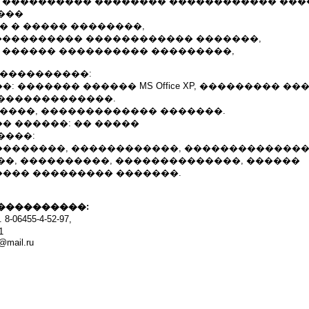
� ���������� �������� ������������ ��
���
� � ����� ��������,
����������� ������������ �������,
� ������ ���������� ���������,
 ����������:
 ������� ������ MS Office XP, ��������� ��
�������������.
 ����, ������������� �������.
� ������: �� �����
����:
�������, ������������, ��������������
��, ����������, ��������������, ������
��� ��������� �������.
����������:
6455-4-52-97,
1
@mail.ru