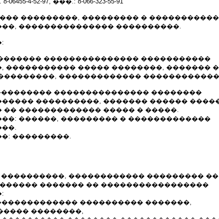
455-4-52-97, ���.: 8-066-323-55-91
���� ���������, ��������� � ����������
��, ��������������� ����������.
:
 ���������� ��������������� �����������
, ����������� ����� ��������, ������� 
���������, ������������� ������������
��. ���������� ��������������� ��������
����� ����������, ������� ������ ����
 �� ������������� ����� � �����.
��: ������, ��������� � �������������
��.
�: ���������.
� �� ����������, ������������ ��������� ��
������� ������� �� �����������������
:
�������������� ���������� �������,
������ ��������,