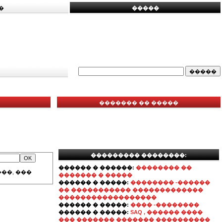
�
�����
������� �� �����
��������� ��������:
������ � ������:
�������� ��
��, ���
������� � �����
������ � �����:
�������� -������
�� ����������� �������������
������������������
������ � �����:
���� -��������
������ � �����:
SAQ , ������ ����
��� ������� ������� ����������