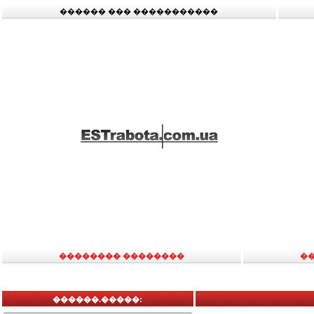
������ ��� �����������
�������� ��������
�
������.�����: