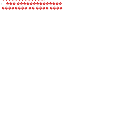
��� ��������������
�������� �� ���� ����