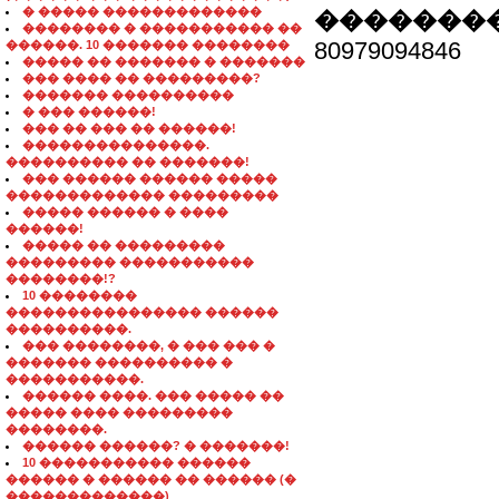
� ����� �������������
��������
�������� � ����������� ��
80979094846
������. 10 ������� ��������
����� �� ������� � �������
��� ���� �� ���������?
������� ����������
� ��� ������!
��� �� ��� �� ������!
���������������.
���������� �� �������!
��� ������ ������ �����
������������� ���������
����� ������ � ����
������!
����� �� ���������
��������� �����������
��������!?
10 ��������
���������������� ������
����������.
��� ��������, � ��� ��� �
������� ���������� �
�����������.
������ ����. ��� ����� ��
����� ���� ���������
��������.
������ ������? � �������!
10 ����������� ������
������ � ������ �� ������ (�
�������������)