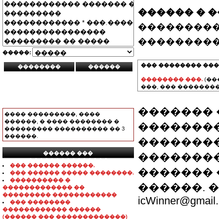
������ � 
���������
���������
�����:
��� �������� ���
�������� ���.
(��
���, ��� ��������
������� 
���� ���������, ����
������, � ���� �������� �
��������
��������� ���������� �� 3
������.
��������
������ ���
��������
���������������
��� ������ ������.
������� 
��� ������ ����� ��������.
���������� �
������. ���. 
������������� ��
��������� ������������
icWinner@gmail
��� ��������
������������ ������
(������ ��� �������������)