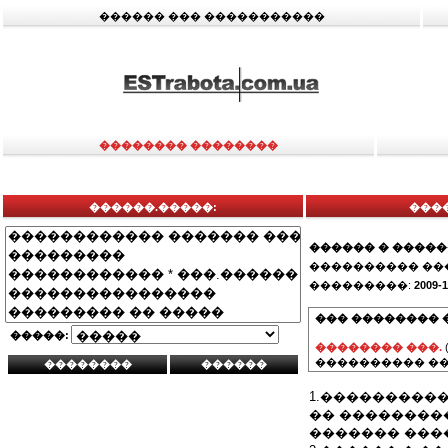
������ ��� �����������
�������� ��������
������.�����:
����
������ � ����
���������� ��
���������:
2009-1
��� �������� 
�����:
�������� ���.
���������� ��
1.���������
�� ���������
������� ����