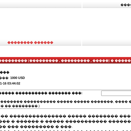
���
�������� ������
�������� (��������� , ��������� , �����) � �����
����
���:
1000 USD
1-16 03:44:02
����� ���������� ������� ���:
(������� ���������� ����� ����� �������, ���� �
� �� ��������.)
��� ��������������� ����� �������� ��
�� � ������ � ����� ����������� ������
� ��� ��������� � ���.