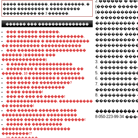
2.������ � �
���� ���������, ���� ������, �
(����� ����
���� �������� � ���������
(����������
���������� �� 3 ������.
� ����������
���������� 
������ ��� ���������������
�����������
��� ������ ������.
������� ���
��� ������ ����� ��������.
���������� 
���������� � �������������
�����������
�� ��������� ������������
��� �������� ������������
���������� 
������ (������ ���
������� ����
�������������)
3. ������� ��
� ����� �������������
4. ������� �
�������� � ����������� ��
5. ��������
������. 10 ������� ��������
����� �� ������� � �������
6. �������� �
��� ���� �� ���������?
7. ���������
������� ����������
�����������
� ��� ������!
8. ���������
��� �� ��� �� ������!
�����������
���������������. ����������
�� �������!
��� ������ ������ �����
���������� 
������������� ���������
8-050-223-99-34
����� ������ � ���� ������!
����� �� ���������
��������� �����������
��������!?