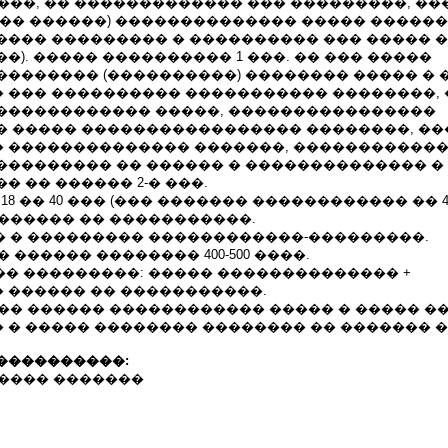
����, �� ������������� ��� ���������, �
��� ������) �������������� ����� �����
���� ��������� � ���������� ��� ����� 
�). ����� ���������� 1 ���. �� ��� �����
�������� (����������) �������� ����� � 
 ��� ���������� ����������� ��������,
������������ �����, ����������������
� ����� ����������������� ��������, �
 �������������� �������, �����������
��������� �� ������ � �������������� �
� �� ������ 2-� ���.
 18 �� 40 ��� (��� ������� ������������ �� 45
������� �� �����������.
�� � ��������� ������������-���������.
� ������ �������� 400-500 ����.
�� ���������: ����� �������������� +
 ������ �� �����������.
 �� ������ ������������ ����� � ����� �
 � ����� �������� �������� �� ������� �
����������:
 ������� �������