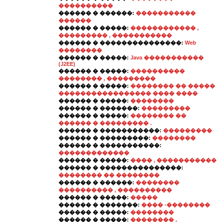
����������
������ � ������:
�����������
������
������ � �����:
������������ ,
��������� , �����������
������ � ���������������:
Web
��������
������ � �����:
Java �����������
(J2EE)
������ � �����:
����������
�������� , ���������
������ � �����:
�������� �� �����
����������������� ���� ����
������ � �����:
��������
������ � �������:
���������
������ � �����:
�������� ��
������ � ��������� .
������ � �����������:
���������
������ � ���������:
��������
������ � �����������:
�������������
������ � �����:
���� , �����������
������ � ���������������:
�������� �� ��������
������ � ������:
��������
���������� , ����������
������ � �����:
�����
������ � �������:
���� -��������
������ � �����:
��������
������ � �����:
�������� ,