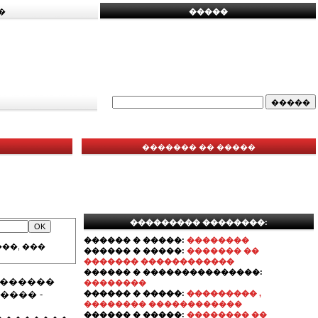
�
�����
������� �� �����
��������� ��������:
������ � �����:
��������
��, ���
������ � �����:
������� ��
������� ������������
������ � ���������������:
�������
��������
���� -
������ � �����:
��������� ,
�������� ������������
������ � �����:
�������� ��