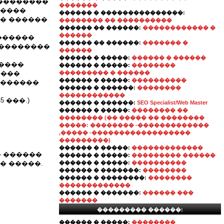
���������
�������
�����
������ � ���������������:
�� ������
�������� �� ����������
������ �� ������:
������������ �
������
������
������ �� ������:
������� �
 ��������
������
������ � �����:
������ � ������
�����
������ � �����:
��������
����
��������� � ������
������ � �����:
����������
 ������
������ � ������:
��������
������������
 ���.)
������ � ������:
SEO Specialist/Web Master
������ � �����:
�������� ��
�������� (�� ����� �� ��������
�����: �������� -�������������
,����� -������������������
���������)
������ � �����:
�������������
� ������
������ � �����:
��������� ������
� �����.
������ � �����:
����������
������ � �������:
��������
������ � ��������:
��������
�������������
������ � �������:
������ ���
�������
��������� ������:
������ � �����:
��������