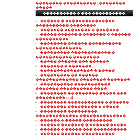
�������� ���������� , ��������
�����
���������� � ��� ����������:
������ � ���������������
���������� ��������
������� �������� � �������
����� ������ � ������� � ������
����������
�������� ������ ����������
��������������
��������� ������������ �
����������� ��������
����� ������ ��� ������
������� � �������
���������������� � �����
��������� �� ������
������������� �������� �������
���������� �����������
������� ���������� ����
�������� �� ������� ����� ���
��������� rbtd
�������� ����������� � ������
�������� ��������� � �����
�������� ���������
������������� ��������������
������ � ����� ���������
������ ������� � ������ �����
������ � ����� ��� ����������
������ ������ ����������