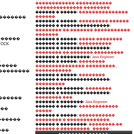
������������ �����������
-�������������� ��������
������ � �����:
���������������
�������.
������
������ � �����:
��������� ������
������ � ���������������:
�������� �� ������� �����������
�������
�������
������ � �����:
����� ��������
OCK
������ � �����:
����������
������ � ���������������:
�������� �� ������� ���������
������ � ���������:
Java Engineer
.
������ � �����:
��������
�����
��������������� ��������� ,
 ��������
�����������
������ � �����:
��������
������ � ���������������:
���������
������ �� ������:
��������
������ � ���������������:
 �������
�������� ���
������ � �������:
Java Engineer
������ � �����:
������������
���
����� -
������ � �����:
�����������
������
�������� � �������������
������ � ��������:
�������� ��
������ � ��������� , �����
���