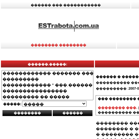
������ ��� �����������
�������� ��������
������.�����:
������ � ����
���������� ��
���������:
2007-0
��� �������� 
�����:
�������� ���.
���������� ��
�������� ��
�������� � ���
� �������� �