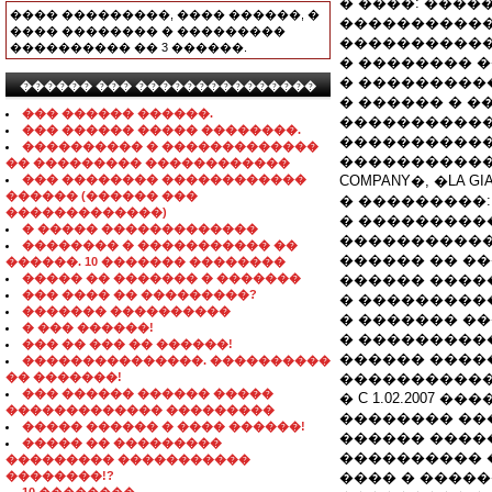
� ����: �����
���� ���������, ���� ������, �
����������� �
���� �������� � ���������
�����������
���������� �� 3 ������.
� �������� 
� ���������
������ ��� ���������������
� ������ � �
��� ������ ������.
�����������
��� ������ ����� ��������.
��������������
���������� � �������������
������������
�� ��������� ������������
��� �������� ������������
COMPANY�, �LA G
������ (������ ���
� ���������
�������������)
� ���������
� ����� �������������
�����������
�������� � ����������� ��
������ �� �
������. 10 ������� ��������
����� �� ������� � �������
������ ����� 
��� ���� �� ���������?
� ���������
������� ����������
� ������� �
� ��� ������!
� ����������
��� �� ��� �� ������!
������ ������
���������������. ����������
�� �������!
�����������
��� ������ ������ �����
� C 1.02.200
������������� ���������
�������� ����
����� ������ � ���� ������!
������ ����
����� �� ���������
���������� 
��������� �����������
��������!?
���� � ����