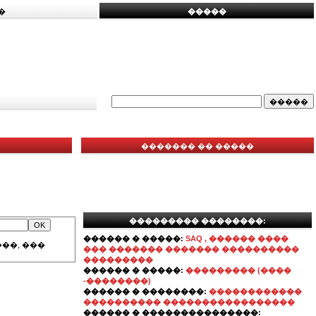
�
�����
������� �� �����
��������� ��������:
������ � �����:
SAQ , ������ ����
��, ���
��� ������� ������� ����������
���������
������ � �����:
��������� (����
-��������)
������ � ��������:
������������
���������� �����������������
������ � ���������������: