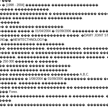
 ���.
 [1998 - 2004] �������� ���������������
���� �����������.
������� ��������� � �������������� ���
���� ����������� �����������.
�������.
� � ��������-���������.
�� ���� � 01/04/2004 � 01/09/2006 ������� � �
����� ��� ����������� ����: �DAMY JOINT ST
IANG�, �NEWTECTHNOLOGY�.
: ����������� ���������.
��: ������������, �����������, ��������
��� ������ � ��������������� ����� ��
������, ���������� � ���������� ������.
250-300 ������ � ������.
�� ������� ����� ��������.
���� ��������� ���������
�� ������������� ��������� A,B,C.
������ � 1/08/2004 � 01/09/2006 ������� �����
�����. ������� ��������.
7 ������� �������� ��������� �� ����������
� Forex.
�� � ����������� ������� � ����������. 
����.
��� �� ��������������� �� �����. ������