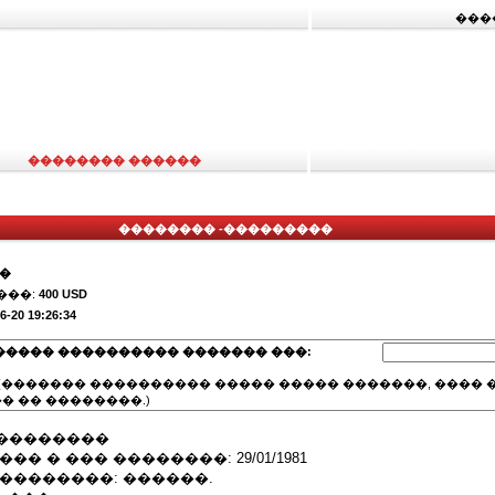
���
�������� ������
�������� -���������
��
���:
400 USD
6-20 19:26:34
����� ���������� ������� ���:
(������� ���������� ����� ����� �������, ���� �
� �� ��������.)
��������
� � ��� ��������: 29/01/1981
��������: ������.