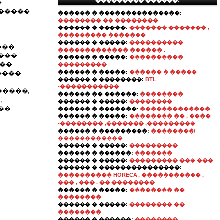
��������� ������:
�
������
������ � ���������������:
�������� �� ��������
������ � �����:
������� ������� ,
��������� �������
������ � �����:
����������
���
������������� ������ .
���.
������ � �����:
����������
���
���������
������ � �����:
������ � �����
����
������ � ��������:
BTL
-�����������
�����,
������ �� ������:
��������
,
������ � �����:
��������
��
������ � �������:
�������������
������ � �����:
�������� �� , ����
-�������� ,������� ,���������
������ � ���������:
��������/
������������
������ � �����:
���������
������ � ������:
�������
������ � �����:
��������� ��� ���
������ � ���������������:
���������� HORECA , ����������� ,
��� , ��� . �� ��������
������ � �����:
�������� ��
��������
������ � �����:
�������� ��
��������
������ � ������:
��������