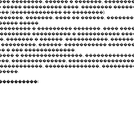
��� ��������, ������ � �������, �������
 ����� ���������� ����. �������� ����
�� (������������� �� ��������).
������, �������, ���� �� ������, �������
����� �����.
��������� � ��������� �������. ���� ���
��������� ���������� � ����������� ���
�, ������� � ������. �����������, �����
, ���������, ������- ����������� ������
� � ��� �������������.
���� � ����������������, ������������
��, ��������������, �����������������
������������, ��������������, ��������
�����.
����������: