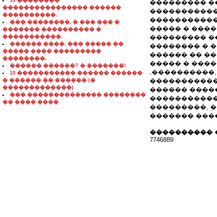
10 ��������
��������� �
���������������� ������
�����������
����������.
�����������
��� ��������, � ��� ��� �
����� � ����
������� ���������� �
�����������.
��������� �
������ ����. ��� ����� ��
�������� � 
����� ���� ���������
������ �� �
��������.
����� � ����
������ ������? � �������!
,����������
10 ����������� ������ ������
� ������ �� ������ (�
�����������
�������������)
������ ����
��� �������������� ��������
�����������
�� ���� ����
���������, 
������� ���
���������� 
7746889