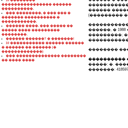
10 ��������
���������������� ������
�����������
����������.
������ �����
��� ��������, � ��� ��� �
(��������� �
������� ���������� �
�����������.
�����������
������ ����. ��� ����� ��
������, � 19
����� ���� ���������
��������.
���������; �
������ ������? � �������!
�����������
10 ����������� ������ ������
� ������ �� ������ (�
�������� ���
�������������)
��� �������������� ��������
���������� 
�� ���� ����
�����: �. ����
�������: 4185970