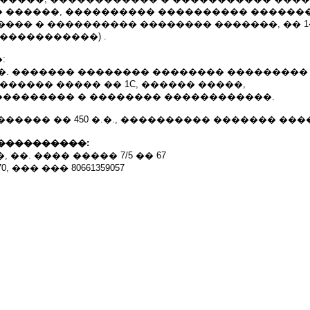
 ������, ���������� ���������� ������
��� � ���������� �������� �������, �� 1
�����������) .
:
88 �. ������� �������� �������� ���������
������ ����� �� 1C, ������ �����,
�������� � �������� ������������.
����� �� 450 �.�., ���������� ������� ���
����������:
, ��. ���� ����� 7/5 �� 67
, ��� ��� 80661359057