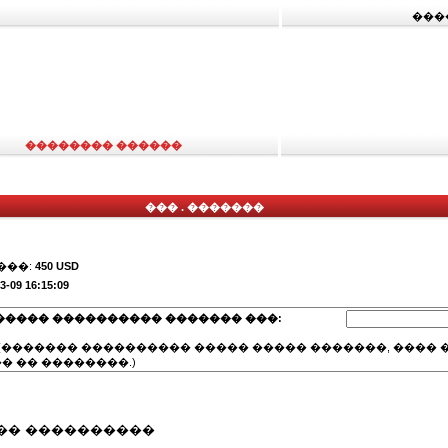
���
�������� ������
��� . �������
���:
450 USD
3-09 16:15:09
����� ���������� ������� ���:
(������� ���������� ����� ����� �������, ���� �
� �� ��������.)
�� ����������