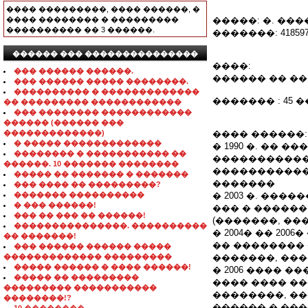
���� ���������, ���� ������, �
���� �������� � ���������
�����: �. ����
���������� �� 3 ������.
�������: 4185970
������ ��� ���������������
����:
��� ������ ������.
������ �� �
��� ������ ����� ��������.
���������� � �������������
������� : 45 
�� ��������� ������������
��� �������� ������������
������ (������ ���
�������������)
���� ������:
� ����� �������������
� 1990 �. ��
�������� � ����������� ��
�����������
������. 10 ������� ��������
�����������
����� �� ������� � �������
�������
��� ���� �� ���������?
������� ����������
� 2003 �. ��
� ��� ������!
��� � �����
��� �� ��� �� ������!
(�������, ��
���������������. ����������
� 2004� �� 20
�� �������!
�� �������� 
��� ������ ������ �����
������������� ���������
�������, ��
����� ������ � ���� ������!
� 2006 ���� 
����� �� ���������
���� ���� �
��������� �����������
��������, �
��������!?
������ � ��