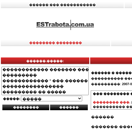
������ ��� �����������
�������� ��������
������.�����:
������ � �����
���������� ��
���������:
2007-0
��� �������� 
�����:
�������� ���.
���������� ��
������
������� ���