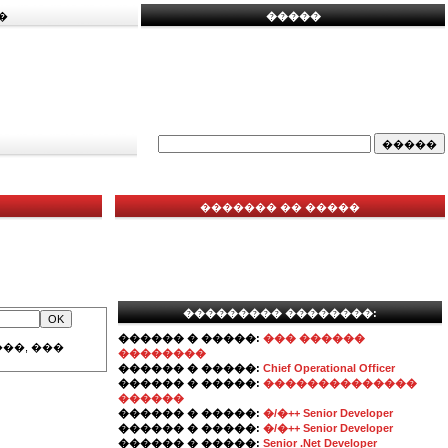
�
�����
������� �� �����
��������� ��������:
������ � �����:
��� ������
��, ���
��������
������ � �����:
Chief Operational Officer
������ � �����:
��������������
������
������ � �����:
�/�++ Senior Developer
������ � �����:
�/�++ Senior Developer
������ � �����:
Senior .Net Developer