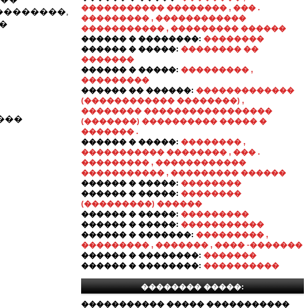
����������� �������� , ��� .
��������,
��������� , ������������
�
����������� , ��������� ������
������ � ��������:
��������
������ � �����:
�������� ��
�������
������ � �����:
��������� ,
���������
������ �� ������:
�������������
(������������ ��������) ,
�������� �����������������
���
(�������) ���������� ����� �
������� .
������ � �����:
�������� ,
����������� �������� , ��� .
��������� , ������������
����������� , ��������� ������
������ � �����:
��������
������ � �����:
��������
(���������) ������
������ � �����:
���������
������ � �����:
�����������
������ � �������:
��������� ,
��������� , ������� , ���� -�������
������ � ��������:
�������
������ � ��������:
����������
�������� �����:
����������� ����� �����������