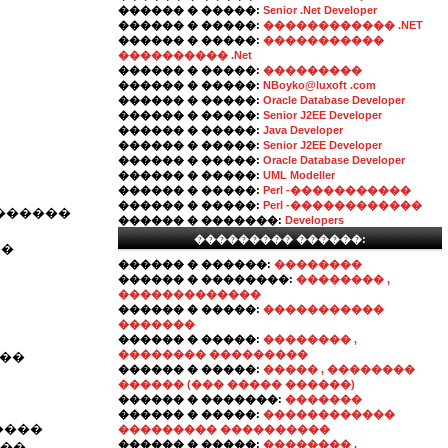
������ � �����:
Senior .Net Developer
������ � �����:
������������ .NET
������ � �����:
�����������
���������� .Net
������ � �����:
���������
������ � �����:
NBoyko@luxoft .com
������ � �����:
Oracle Database Developer
������ � �����:
Senior J2EE Developer
������ � �����:
Java Developer
������ � �����:
Senior J2EE Developer
������ � �����:
Oracle Database Developer
������ � �����:
UML Modeller
������ � �����:
Perl -�����������
������ � �����:
Perl -������������
 ������
������ � �������:
Developers
��������� ������:
��
������ � ������:
��������
������ � ��������:
�������� ,
�������������
������ � �����:
�����������
�������
������ � �����:
�������� ,
�������� ���������
���
������ � �����:
����� , ��������
������ (��� ����� ������)
������ � �������:
�������
������ � �����:
������������
����
��������� ����������
������ � �����:
�������� ,
���