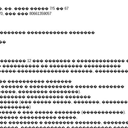
, ��. ���� ����� 7/5 �� 67
, ��� ��� 80661359057
�������� ����������� �������
���
 ���������� 12 ��� ������� � �������������
 ���������� �� ��������� ����������
����-�������������� ������, ��������
����� ���������� �������
� ������ � ������������ ������ �������
�����, �������� ��������).
06� ������� ���������� �������
����� (��� ����� �����, �������, ������
���������)
������� � ��� ����� ������� (�����������).
������ ���������� �����,
��� �������� � �������� �������, ������
������, ������������ � ����������� ���