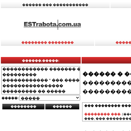
������ ��� �����������
�������� ��������
�����
������.�����:
������ � 
���������
���������
�����:
��� �������� ���
�������� ���.
(��
���, ��� ��������