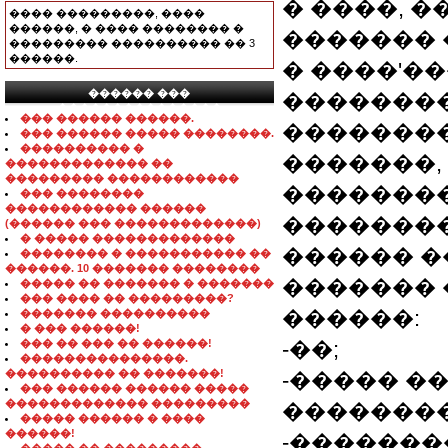
� ����, �
���� ���������, ����
������, � ���� �������� �
������� 
��������� ���������� �� 3
������.
� ����'�
������ ���
��������
���������������
��� ������ ������.
��������
��� ������ ����� ��������.
���������� �
�������,
������������� ��
��������� ������������
��������
��� ��������
������������ ������
��������
(������ ��� �������������)
� ����� �������������
������ �
�������� � ����������� ��
������. 10 ������� ��������
������� �
����� �� ������� � �������
��� ���� �� ���������?
������:
������� ����������
� ��� ������!
��� �� ��� �� ������!
-��;
���������������.
���������� �� �������!
-����� �
��� ������ ������ �����
������������� ���������
��������
����� ������ � ����
������!
-�������