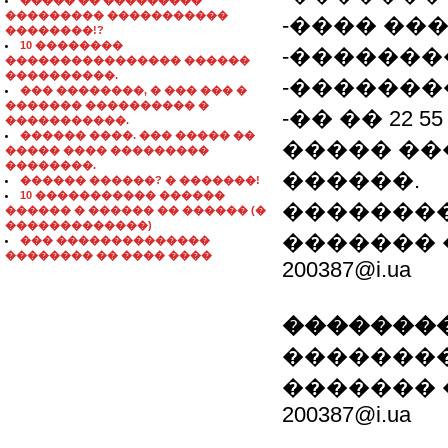
����� �� ���������
��������� �����������
-���� ���
��������!?
10 ��������
-�������
���������������� ������
����������.
-�������
��� ��������, � ��� ��� �
������� ���������� �
-�� �� 22 5
�����������.
������ ����. ��� ����� ��
����� ��
����� ���� ���������
��������.
������.
������ ������? � �������!
10 ����������� ������
��������
������ � ������ �� ������ (�
�������������)
������� ���.
��� ��������������
�������� �� ���� ����
200387@i.ua
��������
��������
������� ���.
200387@i.ua