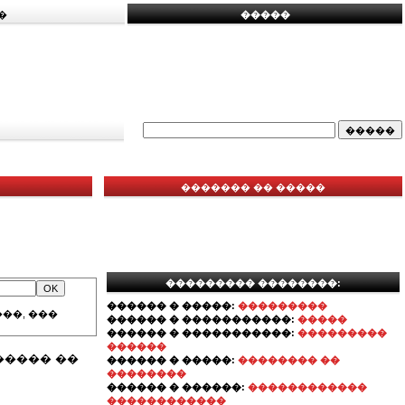
�
�����
������� �� �����
��������� ��������:
������ � �����:
���������
��, ���
������ � �����������:
�����
������ � �����������:
���������
������
����� ��
������ � �����:
�������� ��
��������
������ � ������:
������������
������������