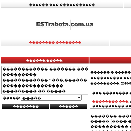
������ ��� �����������
�������� ��������
������.�����:
������ � �����
���������� ��
���������:
2010-0
��� �������� 
�����:
�������� ���.
���������� ��
������� ���
����� (����
���������� 