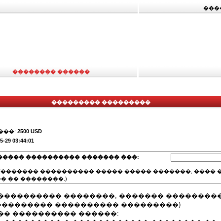
���
�������� ������
��������� ���������
���:
2500 USD
5-29 03:44:01
����� ���������� ������� ���:
(������� ���������� ����� ����� �������, ���� �
� �� ��������.)
���������� ��������, ������� ��������
 ��������� ���������� ���������)
�� ���������� ������: