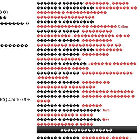
������ � ������:
������� , �����
������ � ���������:
���������� ��
�).
������� � ������������
��
�����������������
������ � ���������:
������� �
������������� �� �������� Callan
������ � �����:
���������
���������� , ������������ �� ��
������ � �����:
���������
��������
��������� ����������� �� �� .
������ � ���������:
��������
������ � �����:
��������
�������������
������ � �������:
a���� �� �������
���������� �����
������ � �����:
���������������
,���������
������ � �����:
������ ��
��������� ��������
������ � �����:
�������� �������
������ � �����:
������ �������� �
24-100-976
����
������ � �����:
������
������ � �����������:
Java
����������� � ����
������ � �����������:
�++
����������� � ����
��������� ������:
������ � �����:
�������� , ����� ,