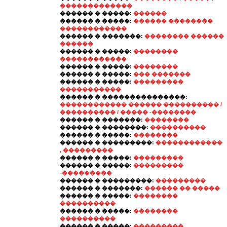
�������������
������ � �����:
������
������ � �����:
������ ��������
������������
������ � �������:
�������� ������
������
������ � �����:
��������
������������
������ � �����:
��������
������ � �����:
��� �������
������ � �����:
���������
�����������
������ � ���������������:
������������ ������ ���������� /
���������� / ����� -��������
������ � �������:
��������
������ � ��������:
����������
������ � �����:
��������
������ � ���������:
������������
, ���������
������ � �����:
���������
������ � �����:
���������
-���������
������ � ���������:
���������
������ � �������:
������ �� �����
������ � �����:
��������
����������
������ � �����:
��������
����������
������ � �����:
��������� ,