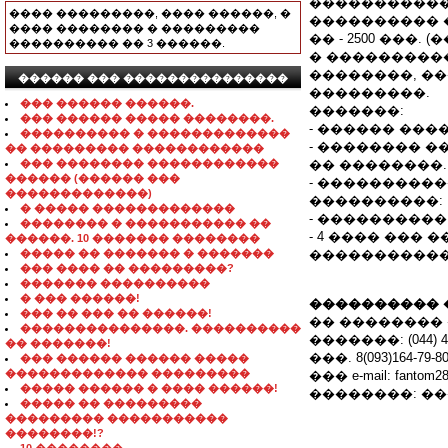
�����������
���� ���������, ���� ������, �
���������� 
���� �������� � ���������
�� - 2500 ���
���������� �� 3 ������.
� ���������
��������, �
������ ��� ���������������
���������.
��� ������ ������.
�������:
��� ������ ����� ��������.
- ������ ���
���������� � �������������
- �������� 
�� ��������� ������������
��� �������� ������������
�� ��������.
������ (������ ���
- ����������
�������������)
����������:
� ����� �������������
- ���������� �
�������� � ����������� ��
- 4 ���� ��� �
������. 10 ������� ��������
����� �� ������� � �������
�����������
��� ���� �� ���������?
������� ����������
� ��� ������!
���������� 
��� �� ��� �� ������!
�� �������� �
���������������. ����������
�������: (044) 40
�� �������!
���. 8(093)164-79-8
��� ������ ������ �����
������������� ���������
��� e-mail: fantom2
����� ������ � ���� ������!
��������: �
����� �� ���������
��������� �����������
��������!?