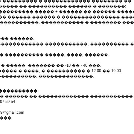
 ��������� � ������������ �������� ��
����� �� ���������� ������ � �������:
. (���������� ����� + ������ �� ������ �����
�� ������ ������ � ��������������� ���
�����������, ����������� � �������� ��
��� ������.
������������� �����������, ���������� 
� ���������� �����, ����, ������.
 �����. ������� �� -18 �� - 40 ���.
����� � ����, � ���������� � 12-00 �� 19-00.
���������, ��������������.
����������:
 ������ �� ������������� ����������� ICQ 4
7-59-54
0
89@gmail.com
����