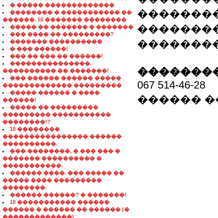
� ����� �������������
��������
�������� � ����������� ��
������. 10 ������� ��������
��������
����� �� ������� � �������
��� ���� �� ���������?
�������
������� ����������
� ��� ������!
��� �� ��� �� ������!
���������������.
��������
���������� �� �������!
��� ������ ������ �����
067 514-46-28
������������� ���������
����� ������ � ����
������ 
������!
����� �� ���������
��������� �����������
��������!?
10 ��������
���������������� ������
����������.
��� ��������, � ��� ��� �
������� ���������� �
�����������.
������ ����. ��� ����� ��
����� ���� ���������
��������.
������ ������? � �������!
10 ����������� ������
������ � ������ �� ������ (�
�������������)