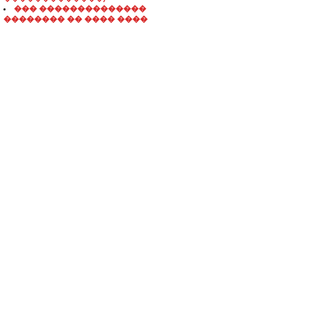
��� ��������������
�������� �� ���� ����