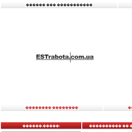
������ ��� �����������
�������� ��������
�
������.�����:
���������� �� 