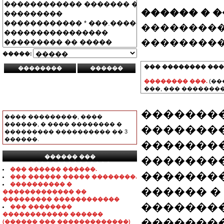
������ � 
���������
���������
�����:
��� �������� ���
�������� ���.
(��
���, ��� ��������
��������
���� ���������, ����
������, � ���� �������� �
�������
��������� ���������� �� 3
������.
��������
������ ���
��������
���������������
��� ������ ������.
�������
��� ������ ����� ��������.
���������� �
������ �
������������� ��
��������� ������������
��������
��� ��������
������������ ������
��������
(������ ��� �������������)