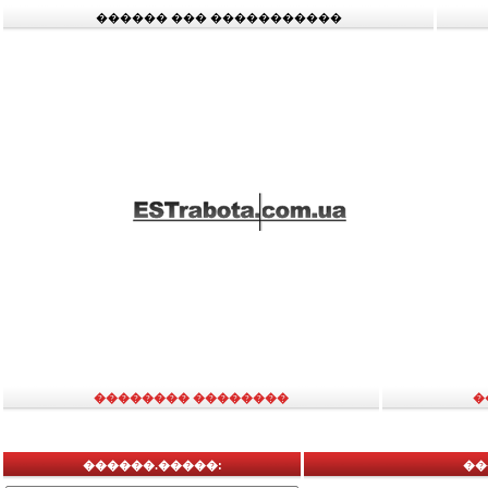
������ ��� �����������
�������� ��������
�
������.�����:
��