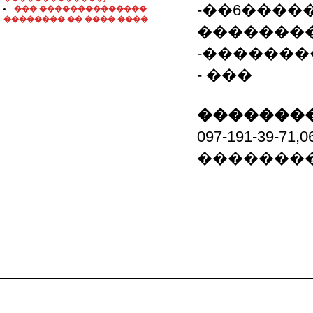
-��6����
��� ��������������
�������� �� ���� ����
�������
-�������
- ���
��������
097-191-39-7
�������