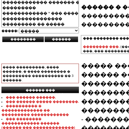
������ � 
���������
���������
�����:
��� �������� ���
�������� ���.
(��
���, ��� ��������
����� ��
���� ���������, ����
������, � ���� �������� �
������ �
��������� ���������� �� 3
������.
��������
������ ���
��������
���������������
��� ������ ������.
��������
��� ������ ����� ��������.
���������� �
��������
������������� ��
��������� ������������
- ������
��� ��������
������������ ������
��������
(������ ��� �������������)