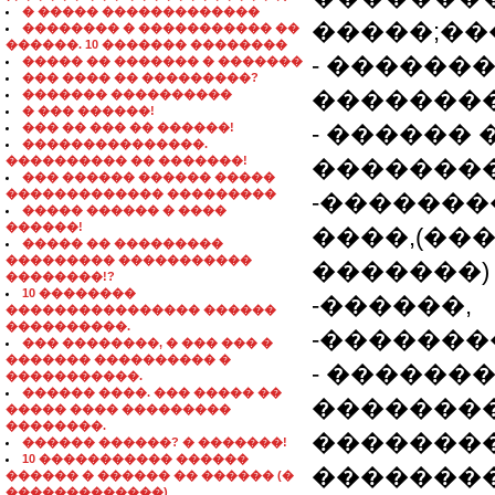
� ����� �������������
�����;��
�������� � ����������� ��
������. 10 ������� ��������
- ������
����� �� ������� � �������
��� ���� �� ���������?
��������
������� ����������
� ��� ������!
��� �� ��� �� ������!
- ������
���������������.
���������� �� �������!
��������
��� ������ ������ �����
������������� ���������
-�������
����� ������ � ����
������!
����,(��
����� �� ���������
��������� �����������
�������)
��������!?
10 ��������
-������,
���������������� ������
����������.
-�������
��� ��������, � ��� ��� �
������� ���������� �
- �������
�����������.
������ ����. ��� ����� ��
�������
����� ���� ���������
��������.
�������
������ ������? � �������!
10 ����������� ������
�������
������ � ������ �� ������ (�
�������������)