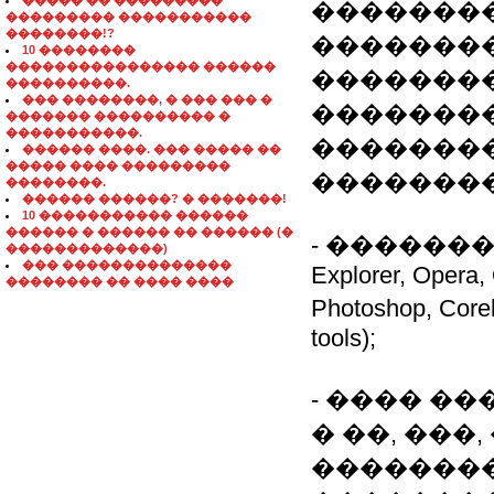
����� �� ���������
��������
��������� �����������
��������!?
��������
10 ��������
���������������� ������
��������
����������.
��� ��������, � ��� ��� �
��������
������� ���������� �
�����������.
��������
������ ����. ��� ����� ��
����� ���� ���������
���������
��������.
������ ������? � �������!
10 ����������� ������
������ � ������ �� ������ (�
- �������� ��
�������������)
��� ��������������
Explorer, Opera, 
�������� �� ���� ����
Photoshop, Co
tools);
- ���� �
� ��, ���
�������