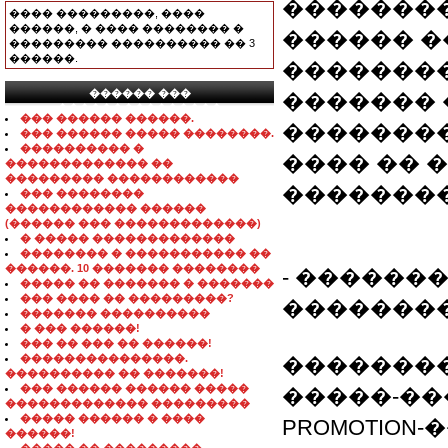
��������
���� ���������, ����
������, � ���� �������� �
������ �
��������� ���������� �� 3
������.
��������
������ ���
�������
���������������
��� ������ ������.
��������
��� ������ ����� ��������.
���������� �
���� �� 
������������� ��
��������� ������������
��������
��� ��������
������������ ������
(������ ��� �������������)
� ����� �������������
�������� � ����������� ��
������. 10 ������� ��������
- ������
����� �� ������� � �������
��� ���� �� ���������?
��������
������� ����������
� ��� ������!
��� �� ��� �� ������!
���������������.
��������
���������� �� �������!
��� ������ ������ �����
�����-���
������������� ���������
����� ������ � ����
PROMOTION
������!