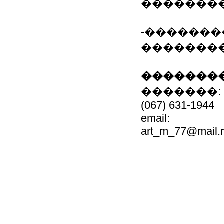
��������
-�������
��������
��������
�������:
(067) 631-1944
email:
art_m_77@mail.