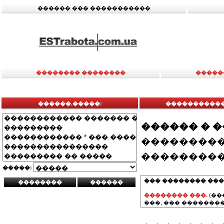
������ ��� �����������
�������� ��������
�����
������.�����:
������������
������ � 
���������
���������
�����:
��� �������� ���
�������� ���.
(��
���, ��� ��������