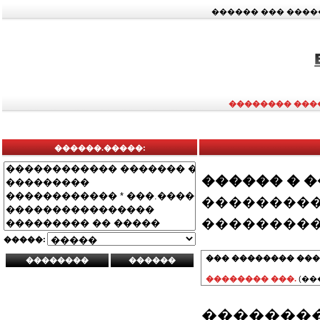
������ ��� ���
�������� ���
������.�����:
������ � 
���������
���������
�����:
��� �������� ���
�������� ���.
(��
�������