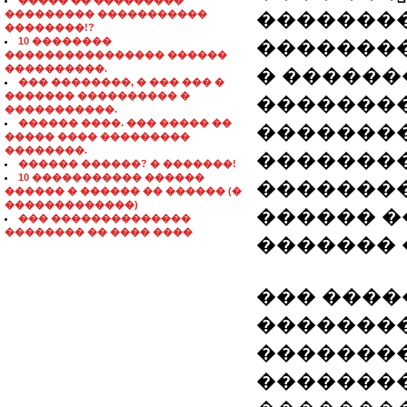
����� �� ���������
��������� �����������
��������
��������!?
10 ��������
��������
���������������� ������
����������.
� ������
��� ��������, � ��� ��� �
������� ���������� �
��������
�����������.
������ ����. ��� ����� ��
��������
����� ���� ���������
��������.
��������
������ ������? � �������!
10 ����������� ������
��������
������ � ������ �� ������ (�
�������������)
������ �
��� ��������������
�������� �� ���� ����
������� 
��� �����
��������
��������
��������