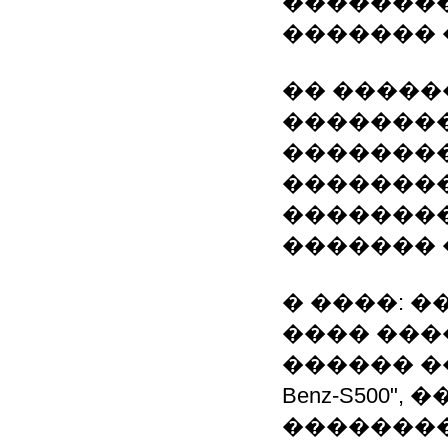
��������
������� 
�� �������
��������
��������
��������
��������
������� 
� ����: 
���� ���
������ �
Benz-S50
��������