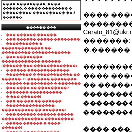
���� ���������, ����
������, � ���� �������� �
��������� ���������� �� 3
���� ����
������.
��������
������ ���
Cerato_81@ukr.n
���������������
��� ������ ������.
�������:+38(
��� ������ ����� ��������.
���������� �
������������� ��
�.������
��������� ������������
��� ��������
������������ ������
��������
(������ ��� �������������)
� ����� �������������
���� ���
�������� � ����������� ��
������. 10 ������� ��������
�� ������
����� �� ������� � �������
��� ���� �� ���������?
������� ����������
��������
� ��� ������!
��� �� ��� �� ������!
��������
���������������.
���������� �� �������!
���������
��� ������ ������ �����
������������� ���������
����� ������ � ����
���� ���̻,
������!