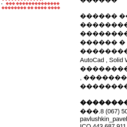
��� ��������������
�������� �� ���� ����
������ ��
��������
��������
������ � 
��������
AutoCad , S
��������
, ������
��������
��������
���.8 (067) 50
pavlushkin_pave
ICQ 443 687 911