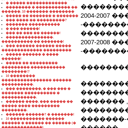
� ����� �������������
��������
�������� � ����������� ��
������. 10 ������� ��������
2004-2007 
����� �� ������� � �������
��� ���� �� ���������?
-�������
������� ����������
� ��� ������!
�������
��� �� ��� �� ������!
���������������.
2007-2008
���������� �� �������!
��� ������ ������ �����
-�������
������������� ���������
����� ������ � ����
������!
����� �� ���������
�������
��������� �����������
��������!?
10 ��������
���������������� ������
�������
����������.
��� ��������, � ��� ��� �
�������
������� ���������� �
�����������.
������� , �
������ ����. ��� ����� ��
����� ���� ���������
��������
��������.
������ ������? � �������!
�������
10 ����������� ������
������ � ������ �� ������ (�
������
�������������)