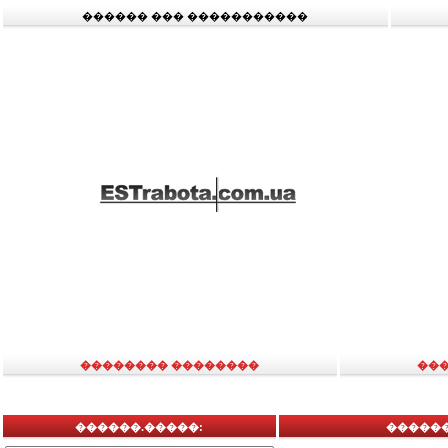
������ ��� �����������
�������� ��������
��
������.�����:
������