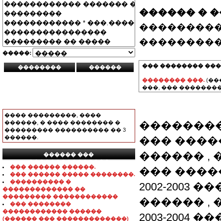
������ � 
���������
���������
�����:
��� �������� ���
�������� ���.
(��
���, ��� ��������
���� ���������, ����
������, � ���� �������� �
�������� 
��������� ���������� �� 3
������.
��� ����
������ ,
������ ���
���������������
��� ������ ������.
��� ����
��� ������ ����� ��������.
���������� �
2002-2003
������������� ��
��������� ������������
������ ,
��� ��������
������������ ������
2003-2004
(������ ��� �������������)