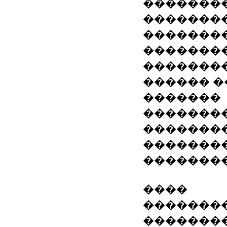
��������
�������
��������
��������
��������
������ �
�������
��������
�������
�������
��������
����
�������
��������