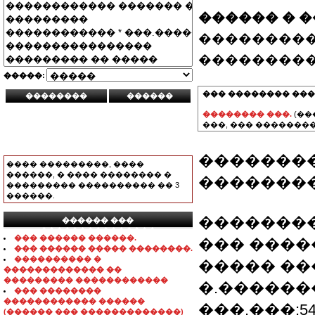
������ � 
���������
���������
�����:
��� �������� ���
�������� ���.
(��
���, ��� ��������
�������
���� ���������, ����
������, � ���� �������� �
�������
��������� ���������� �� 3
������.
��������
������ ���
���������������
��� ������ ������.
��� �������
��� ������ ����� ��������.
���������� �
����� ���
������������� ��
��������� ������������
�.�������
��� ��������
������������ ������
���.���:542
(������ ��� �������������)