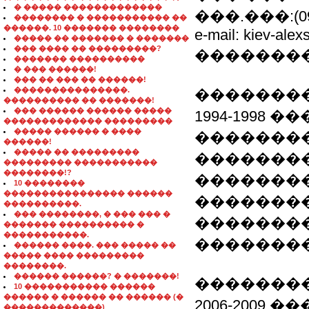
� ����� �������������
���.���:(098)
�������� � ����������� ��
������. 10 ������� ��������
e-mail: kiev-ale
����� �� ������� � �������
��� ���� �� ���������?
��������
������� ����������
� ��� ������!
��� �� ��� �� ������!
���������������.
��������
���������� �� �������!
��� ������ ������ �����
1994-1998
������������� ���������
����� ������ � ����
��������
������!
����� �� ���������
��������
��������� �����������
��������!?
�������
10 ��������
���������������� ������
��������
����������.
��� ��������, � ��� ��� �
��������
������� ���������� �
�����������.
��������
������ ����. ��� ����� ��
����� ���� ���������
��������.
������ ������? � �������!
��������
10 ����������� ������
������ � ������ �� ������ (�
2006-2009
�������������)