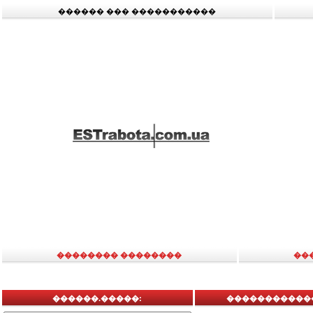
������ ��� �����������
�������� ��������
��
������.�����:
�������������