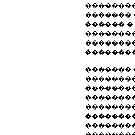
��������
������� 
������ �
��������
�������
�������
������� 
�������
�������
�������
�������
�������
��������
��������